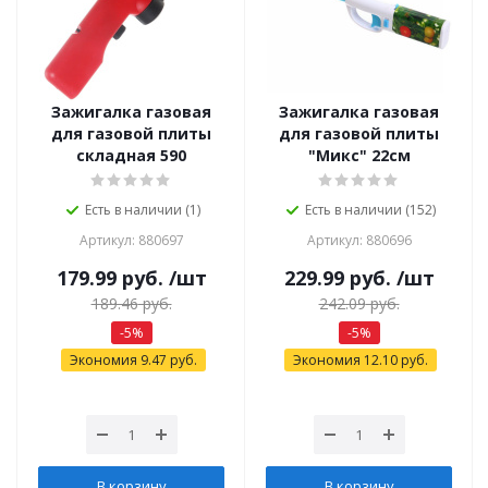
Зажигалка газовая
Зажигалка газовая
для газовой плиты
для газовой плиты
складная 590
"Микс" 22см
Есть в наличии (1)
Есть в наличии (152)
Артикул: 880697
Артикул: 880696
179.99
руб.
/шт
229.99
руб.
/шт
189.46
руб.
242.09
руб.
-
5
%
-
5
%
Экономия
9.47
руб.
Экономия
12.10
руб.
В корзину
В корзину