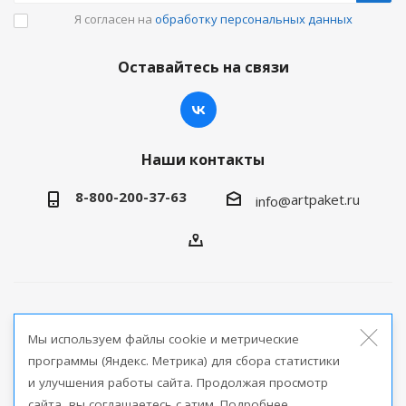
Я согласен на
обработку персональных данных
Оставайтесь на связи
Наши контакты
8-800-200-37-63
artpaket.ru
info@
2026 © Артпакет — интернет-магазин упаковочной
Мы используем файлы cookie и метрические
продукции
программы (Яндекс. Метрика) для сбора статистики
и улучшения работы сайта. Продолжая просмотр
Версия для печати
сайта, вы соглашаетесь с этим. Подробнее