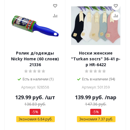
Ролик д/одежды
Носки женские
Nicky Home (60 слоев)
"Turkan socrs" 36-41 р-
21336
р НR-6422
Есть в наличии (1)
Есть в наличии (94)
Артикул: 928558
Артикул: 501359
129.99
руб.
/шт
139.99
руб.
/пар
136.83
руб.
147.36
руб.
-
5
%
-
5
%
Экономия
6.84
руб.
Экономия
7.37
руб.