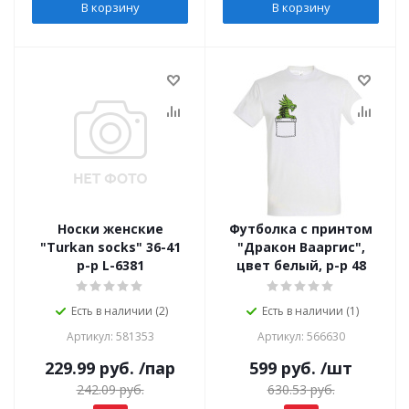
В корзину
В корзину
Носки женские
Футболка с принтом
"Turkan socks" 36-41
"Дракон Вааргис",
р-р L-6381
цвет белый, р-р 48
Есть в наличии (2)
Есть в наличии (1)
Артикул: 581353
Артикул: 566630
229.99
руб.
/пар
599
руб.
/шт
242.09
руб.
630.53
руб.