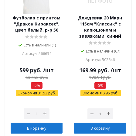
Футболка с принтом
Дождевик 20 Мкрн
"Дракон Кираксес",
115см "Классик" с
цвет белый, р-р 50
капюшоном и
завязками, синий
Есть в наличии (1)
Есть в наличии (67)
Артикул: 566634
Артикул: 502646
599
руб.
/шт
169.99
руб.
/шт
630.53
руб.
178.94
руб.
-
5
%
-
5
%
Экономия
31.53
руб.
Экономия
8.95
руб.
В корзину
В корзину