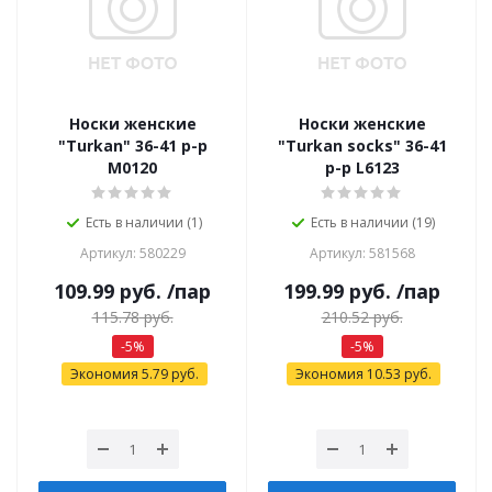
Носки женские
Носки женские
"Turkan" 36-41 р-р
"Turkan socks" 36-41
М0120
р-р L6123
Есть в наличии (1)
Есть в наличии (19)
Артикул: 580229
Артикул: 581568
109.99
руб.
/пар
199.99
руб.
/пар
115.78
руб.
210.52
руб.
-
5
%
-
5
%
Экономия
5.79
руб.
Экономия
10.53
руб.