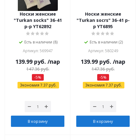
Носки женские
Носки женские
"Turkan socks" 36-41
"Turkan socrs" 36-41 р-
р-р YТ62892
р YT6895
Есть в наличии (8)
Есть в наличии (2)
Артикул: 569947
Артикул: 580249
139.99
руб.
/пар
139.99
руб.
/пар
147.36
руб.
147.36
руб.
-
5
%
-
5
%
Экономия
7.37
руб.
Экономия
7.37
руб.
В корзину
В корзину