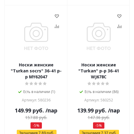
Носки женские
Носки женские
"Turkan socrs" 36-41 р-
"Turkan" р-р 36-41
р MY62047
WJ678C
Есть в наличии (1)
Есть в наличии (86)
Артикул: 580236
Артикул: 580252
149.99
руб.
/пар
139.99
руб.
/пар
157.88
руб.
147.36
руб.
-
5
%
-
5
%
Экономия
7.89
руб.
Экономия
7.37
руб.