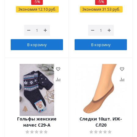
-
5
%
-
5
%
Экономия
12.10
руб.
Экономия
31.53
руб.
В корзину
В корзину
Гольфы женские
Следки 10шт. ИЖ-
начес С29-А
СЛ20