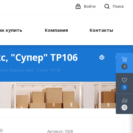
Войти
Поиск
ак купить
Компания
Контакты
с, "Супер" ТР106
0
етти (бумага), микс, "Супер" ТР106
0
0
Артикул:
7028