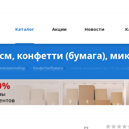
Каталог
Акции
Новости
К
см, конфетти (бумага), мик
ические/набор
-
Конфетти/бумага
-
Набор хлопушек 3 шт, 10 см, конф