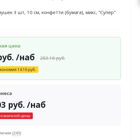
ушек 3 шт, 10 см, конфетти (бумага), микс, "Супер"
ная цена
уб.
/наб
283.16
руб.
кономия
14.16
руб.
знеса
03
руб.
/наб
розничной цены
аличии
(243)