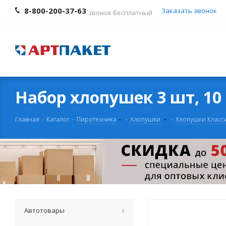
8-800-200-37-63
Заказать звонок
звонок бесплатный
Набор хлопушек 3 шт, 10 
Главная
-
Каталог
-
Пиротехника
-
Хлопушки
-
Хлопушки Класс
Автотовары