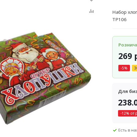
Набор хлоп
ТР106
Рознич
269
р
-
5
%
Э
Для би
238.
-
12
% от 
Есть в н