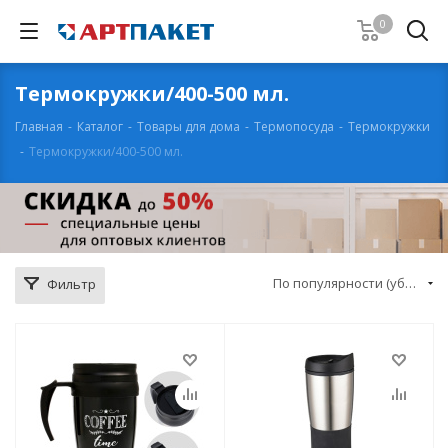
0
Термокружки/400-500 мл.
Главная
-
Каталог
-
Товары для дома
-
Термопосуда
-
Термокружки
-
Термокружки/400-500 мл.
По популярности (убывание)
Фильтр