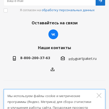
Я согласен на
обработку персональных данных
Оставайтесь на связи
Наши контакты
8-800-200-37-63
artpaket.ru
info@
2026 © Артпакет — интернет-магазин упаковочной
Мы используем файлы cookie и метрические
продукции
программы (Яндекс. Метрика) для сбора статистики
и улучшения работы сайта. Продолжая просмотр
Версия для печати