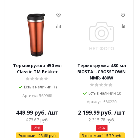
Термокружка 450 мл
Термокружка 480 мл
Classic ТМ Bekker
BIOSTAL-CROSSTOWN
NMR-480W
Есть в наличии (1)
Есть в наличии (3)
Артикул: 569968
Артикул: 580220
449.99
руб.
/шт
2 199.99
руб.
/шт
473.67
руб.
2 315.78
руб.
-
5
%
-
5
%
Экономия
23.68
руб.
Экономия
115.79
руб.