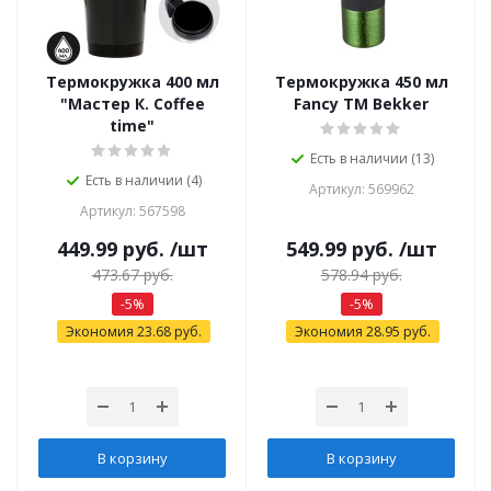
Термокружка 400 мл
Термокружка 450 мл
"Мастер К. Coffee
Fancy ТМ Bekker
time"
Есть в наличии (13)
Есть в наличии (4)
Артикул: 569962
Артикул: 567598
449.99
руб.
/шт
549.99
руб.
/шт
473.67
руб.
578.94
руб.
-
5
%
-
5
%
Экономия
23.68
руб.
Экономия
28.95
руб.
В корзину
В корзину