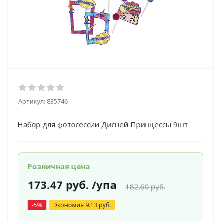
Артикул:
835746
Набор для фотосессии Дисней Принцессы 9шт
Розничная цена
173.47
руб.
/упа
182.60
руб.
-
5
%
Экономия
9.13
руб.