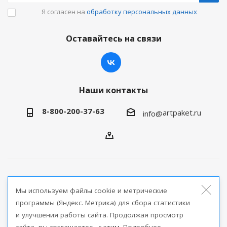
Я согласен на
обработку персональных данных
Оставайтесь на связи
Наши контакты
8-800-200-37-63
artpaket.ru
info@
2026 © Артпакет — интернет-магазин упаковочной
Мы используем файлы cookie и метрические
продукции
программы (Яндекс. Метрика) для сбора статистики
и улучшения работы сайта. Продолжая просмотр
Версия для печати