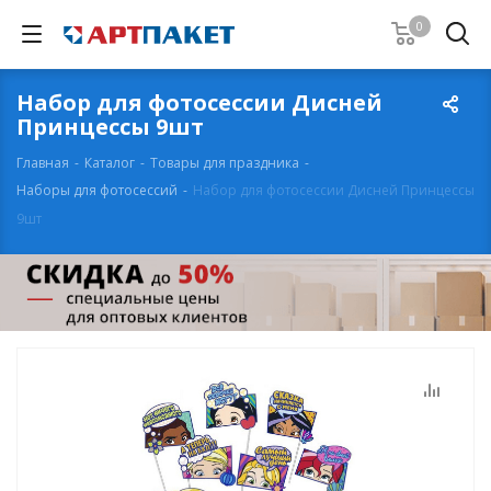
0
Набор для фотосессии Дисней
Принцессы 9шт
Главная
-
Каталог
-
Товары для праздника
-
Наборы для фотосессий
-
Набор для фотосессии Дисней Принцессы
9шт