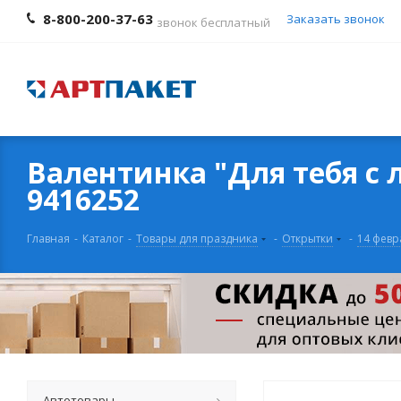
8-800-200-37-63
Заказать звонок
звонок бесплатный
Валентинка "Для тебя с л
9416252
Главная
-
Каталог
-
Товары для праздника
-
Открытки
-
14 февр
Автотовары