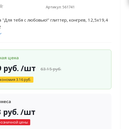
Артикул:
561741
 "Для тебя с любовью!" глиттер, конгрев, 12,5х19,4
2
ная цена
9
руб.
/шт
63.15
руб.
кономия
3.16
руб.
знеса
3
руб.
/шт
розничной цены