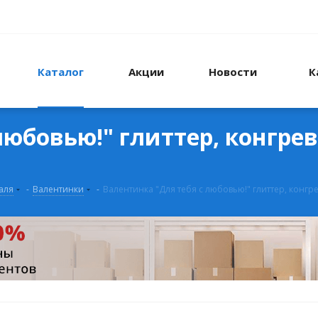
Каталог
Акции
Новости
К
юбовью!" глиттер, конгрев,
аля
-
Валентинки
-
Валентинка "Для тебя с любовью!" глиттер, конгре