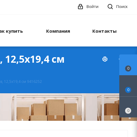
Войти
Поиск
ак купить
Компания
Контакты
 12,5х19,4 см
0
в, 12,5х19,4 см 9416252
0
0