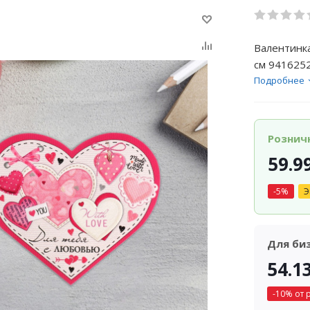
Валентинка
см 941625
Подробнее
Рознич
59.9
-
5
%
Э
Для би
54.1
-
10
% от 