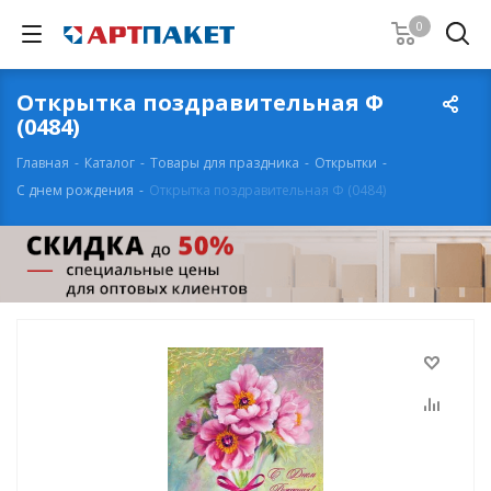
0
Открытка поздравительная Ф
(0484)
Главная
-
Каталог
-
Товары для праздника
-
Открытки
-
С днем рождения
-
Открытка поздравительная Ф (0484)