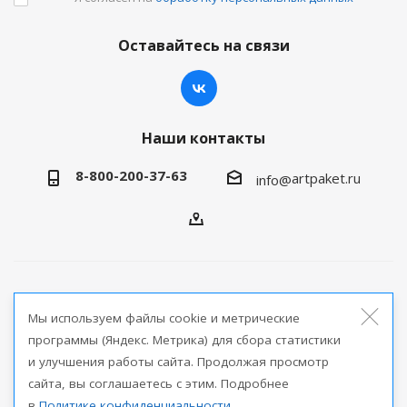
Оставайтесь на связи
Наши контакты
8-800-200-37-63
artpaket.ru
info@
2026 © Артпакет — интернет-магазин упаковочной
Мы используем файлы cookie и метрические
продукции
программы (Яндекс. Метрика) для сбора статистики
и улучшения работы сайта. Продолжая просмотр
Версия для печати
сайта, вы соглашаетесь с этим. Подробнее
в
Политике конфиденциальности
.