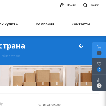
Войти
Поиск
ак купить
Компания
Контакты
 страна
0
лшебная страна
0
0
Артикул:
992284