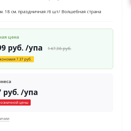
м. 18 см. праздничная /6 шт/ Волшебная страна
ная цена
99
руб.
/упа
147.36
руб.
кономия
7.37
руб.
знеса
7
руб.
/упа
розничной цены
личии