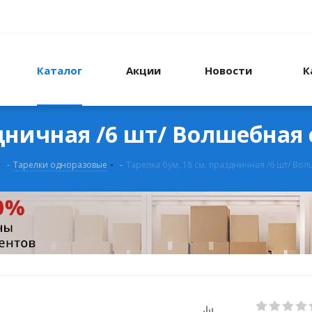
Каталог
Акции
Новости
К
здничная /6 шт/ Волшебная
-
Тарелки одноразовые
-
Тарелка бум. 18 см. праздничная /6 шт/ Во