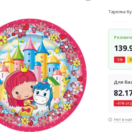
Тарелка бу
Рознич
139.
-
5
%
Э
Для би
82.1
-
41
% от 
Нет в на