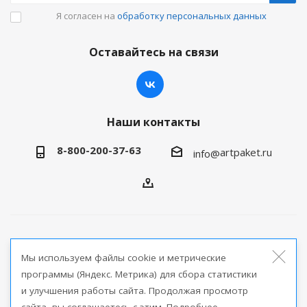
Я согласен на
обработку персональных данных
Оставайтесь на связи
Наши контакты
8-800-200-37-63
artpaket.ru
info@
2026 © Артпакет — интернет-магазин упаковочной
Мы используем файлы cookie и метрические
продукции
программы (Яндекс. Метрика) для сбора статистики
и улучшения работы сайта. Продолжая просмотр
Версия для печати