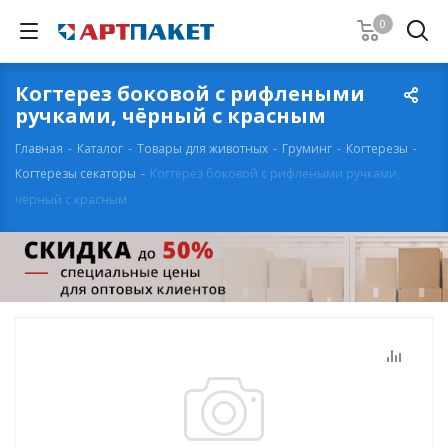
0
Когтерез боковой с рифлеными
ручками, чёрный с красным
Главная
-
Каталог
-
Товары для животных
-
Груминг
-
Когтерезы
-
Когтерезы секаторы
-
Когтерез боковой с рифлеными ручками,
чёрный с красным