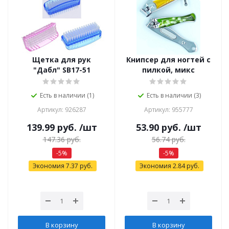
Щетка для рук
Книпсер для ногтей с
"Дабл" SB17-51
пилкой, микс
Есть в наличии (1)
Есть в наличии (3)
Артикул: 926287
Артикул: 955777
139.99
руб.
/шт
53.90
руб.
/шт
147.36
руб.
56.74
руб.
-
5
%
-
5
%
Экономия
7.37
руб.
Экономия
2.84
руб.
В корзину
В корзину