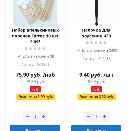
Набор апельсиновых
Палочка для
палочек Farres 10 шт
заусениц 430
SI095
Есть в наличии (590)
Есть в наличии (8)
Артикул: 840018
Артикул: 563501
75.90
руб.
/наб
9.40
руб.
/шт
79.89
руб.
9.90
руб.
-
5
%
-
5
%
Экономия
3.99
руб.
Экономия
0.50
руб.
В корзину
В корзину