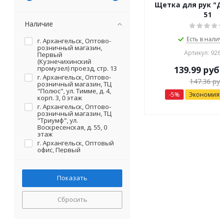
Щетка для рук "Д
51
Наличие
Есть в нали
г. Архангельск, Оптово-
розничный магазин,
Артикул: 92
Первый
(Кузнечихинский
промузел) проезд, стр. 13
139.99
руб
г. Архангельск, Оптово-
147.36
ру
розничный магазин, ТЦ
"Полюс", ул. Тимме, д. 4,
-
5
%
Экономи
корп. 3, 0 этаж
г. Архангельск, Оптово-
розничный магазин, ТЦ
"Триумф", ул.
Воскресенская, д. 55, 0
этаж
г. Архангельск, Оптовый
офис, Первый
(Кузнечихинский
промузел) проезд, стр. 13
(на территории)
г. Северодвинск, Оптово-
розничный магазин, ул.
Первомайская, д. 20 (на
Сбросить
территории)