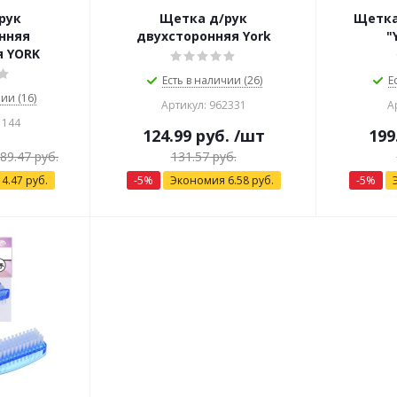
рук
Щетка д/рук
Щетка
нняя
двухсторонняя York
"
я YORK
Есть в наличии (26)
Е
ии (16)
Артикул: 962331
А
1144
124.99
руб.
/шт
199
89.47
руб.
131.57
руб.
я
4.47
руб.
-
5
%
Экономия
6.58
руб.
-
5
%