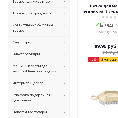
Товары для животных
Щетка для ма
педикюра, 8 см, 
Товары для праздника
Есть в нали
Хозяйственно-бытовые
товары
Артикул: 58
Сад, огород
89.99
руб.
94.73
руб
Электротовары
-
5
%
Экономи
Мешки и пакеты для
мусора/Мешки вкладыши
Интерьер и декор
Упаковка подарочная и
цветочная
Новогодние товары