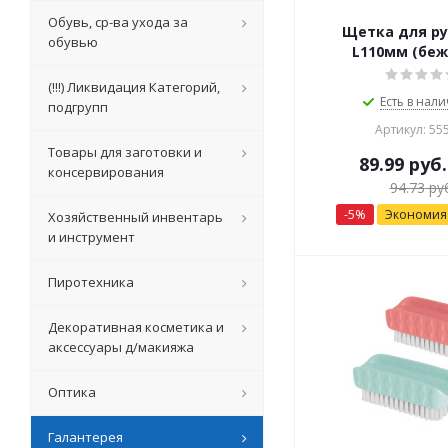
Обувь, ср-ва ухода за
Щетка для ру
обувью
L110мм (бе
(!!!) Ликвидация Категорий,
Есть в нали
подгрупп
Артикул: 55
Товары для заготовки и
89.99
руб.
консервирования
94.73
руб
-
5
%
Экономи
Хозяйственный инвентарь
и инструмент
Пиротехника
Декоративная косметика и
аксессуары д/макияжа
Оптика
Галантерея