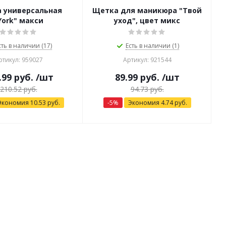
 универсальная
Щетка для маникюра "Твой
York" макси
уход", цвет микс
сть в наличии (17)
Есть в наличии (1)
ртикул: 959027
Артикул: 921544
.99
руб.
/шт
89.99
руб.
/шт
210.52
руб.
94.73
руб.
Экономия
10.53
руб.
-
5
%
Экономия
4.74
руб.