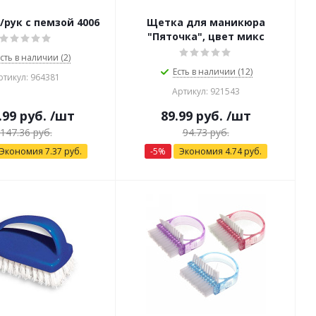
Щетка д/рук с пемзой 4006
Щетка для маникюра
"Пяточка", цвет микс
сть в наличии (2)
Есть в наличии (12)
ртикул: 964381
Артикул: 921543
.99
руб.
/шт
89.99
руб.
/шт
147.36
руб.
94.73
руб.
Экономия
7.37
руб.
-
5
%
Экономия
4.74
руб.