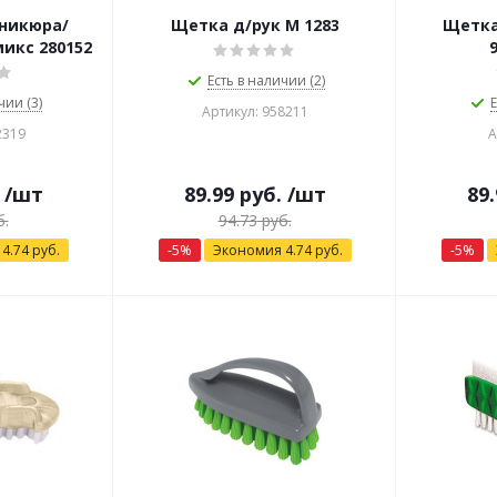
никюра/
Щетка д/рук М 1283
Щетка
микс 280152
Есть в наличии (2)
чии (3)
Е
Артикул: 958211
2319
А
/шт
89.99
руб.
/шт
89.
.
94.73
руб.
я
4.74
руб.
-
5
%
Экономия
4.74
руб.
-
5
%