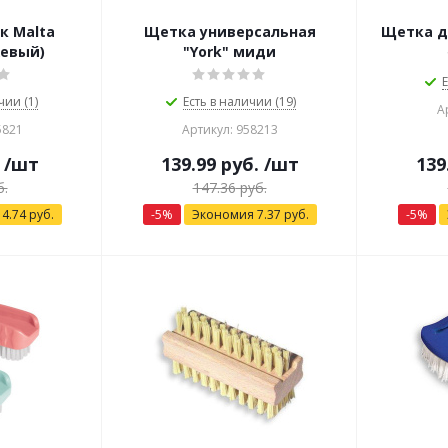
к Malta
Щетка универсальная
жевый)
"York" миди
Е
чии (1)
Есть в наличии (19)
А
5821
Артикул: 958213
/шт
139.99
руб.
/шт
139
.
147.36
руб.
я
4.74
руб.
-
5
%
Экономия
7.37
руб.
-
5
%