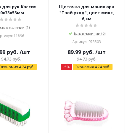
 для рук Кассия
Щеточка для маникюра
90х33х53мм
"Твой уход", цвет микс,
6,см
сть в наличии (1)
Есть в наличии (6)
ртикул: 11896
Артикул: 973503
99
руб.
/шт
89.99
руб.
/шт
94.73
руб.
94.73
руб.
Экономия
4.74
руб.
-
5
%
Экономия
4.74
руб.