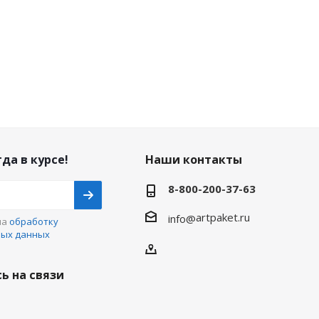
да в курсе!
Наши контакты
8-800-200-37-63
artpaket.ru
info@
на
обработку
ных данных
ь на связи