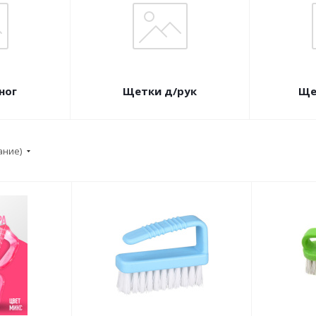
ног
Щетки д/рук
Ще
ание)