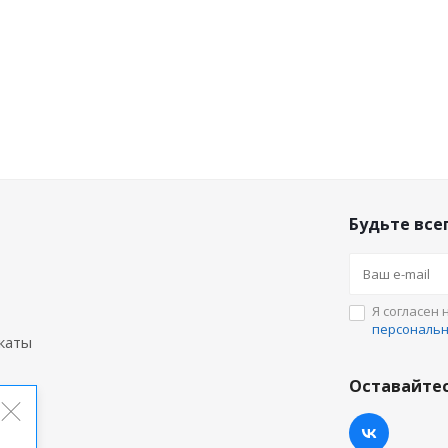
Будьте всег
Я согласен 
персональ
каты
Оставайтес