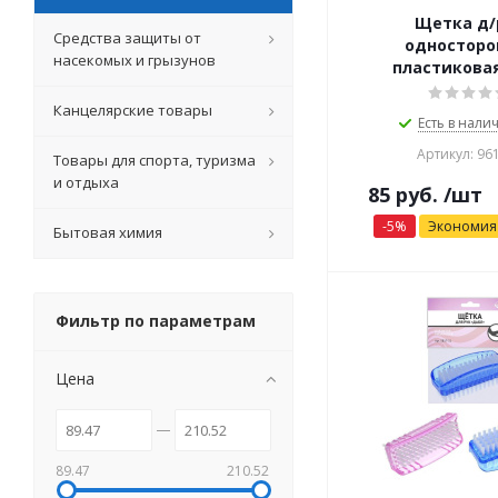
Щетка д/
Средства защиты от
односторо
насекомых и грызунов
пластикова
Канцелярские товары
Есть в налич
Артикул: 96
Товары для спорта, туризма
и отдыха
85
руб.
/шт
-
5
%
Экономи
Бытовая химия
Фильтр по параметрам
Цена
89.47
210.52