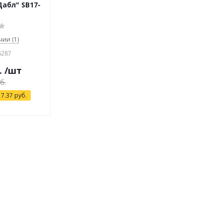
абл" SB17-
чии (1)
6287
.
/шт
б.
я
7.37
руб.