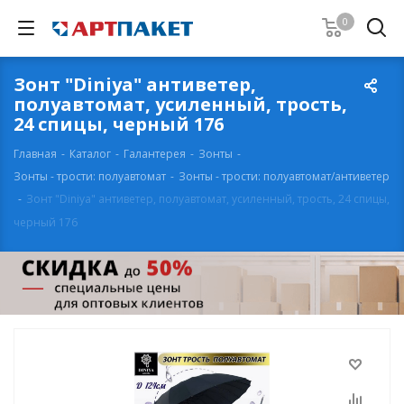
0
Зонт "Diniya" антиветер,
полуавтомат, усиленный, трость,
24 спицы, черный 176
Главная
-
Каталог
-
Галантерея
-
Зонты
-
Зонты - трости: полуавтомат
-
Зонты - трости: полуавтомат/антиветер
-
Зонт "Diniya" антиветер, полуавтомат, усиленный, трость, 24 спицы,
черный 176