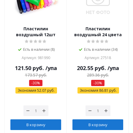
Пластилин
Пластилин
воздушный 12шт
воздушный 24 цвета
Есть в наличии (8)
Есть в наличии (34)
Артикул: 981990
Артикул: 27518
121.50
руб.
/упа
202.55
руб.
/упа
173.57
руб.
289.36
руб.
-
30
%
-
30
%
Экономия
52.07
руб.
Экономия
86.81
руб.
В корзину
В корзину