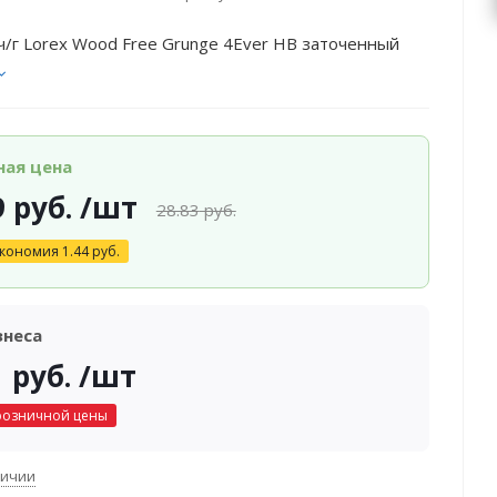
/г Lorex Wood Free Grunge 4Ever НВ заточенный
ная цена
9
руб.
/шт
28.83
руб.
кономия
1.44
руб.
знеса
1
руб.
/шт
розничной цены
личии