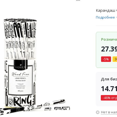
Карандаш ч
Подробнее
Рознич
27.3
-
5
%
Э
Для би
14.7
-
46
% от 
Нет в на