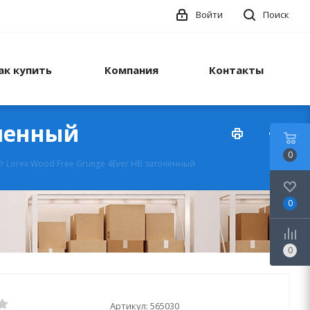
Войти
Поиск
ак купить
Компания
Контакты
оченный
0
г Lorex Wood Free Grunge 4Ever НВ заточенный
0
0
Артикул:
565030