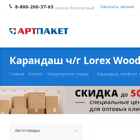
8-800-200-37-63
Заказать звонок
звонок бесплатный
Карандаш ч/г Lorex Wood
Главная
-
Каталог
-
Канцелярские товары
-
Карандаши, грифели, 
Автотовары