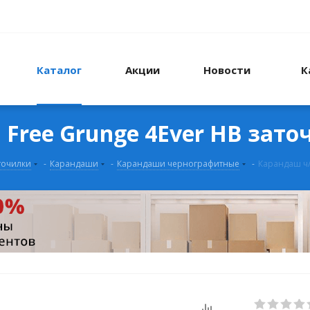
Каталог
Акции
Новости
К
 Free Grunge 4Ever НВ зат
точилки
-
Карандаши
-
Карандаши чернографитные
-
Карандаш ч/