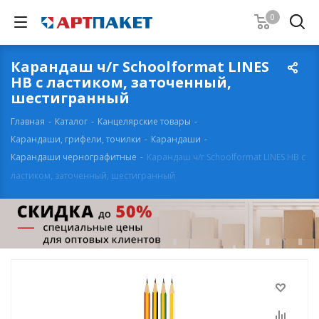
0
Карандаш ч/г Schoolformat LINES
НВ с ластиком, заточенный,
шестигранный
Главная
-
Каталог
-
Канцелярские товары
-
Карандаши, грифели, точилки
-
Карандаши
-
Карандаши чернографитные
-
Карандаш ч/г Schoolformat LINES НВ с
ластиком, заточенный, шестигранный