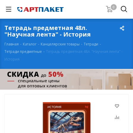
0
Тетрадь предметная 48л.
"Научная лента" - История
Главная
-
Каталог
-
Канцелярские товары
-
Тетради
-
Тетради предметные
-
Тетрадь предметная 48л. "Научная лента" -
История