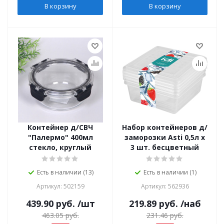
В корзину
В корзину
Контейнер д/СВЧ
Набор контейнеров д/
"Палермо" 400мл
заморозки Asti 0,5л х
стекло, круглый
3 шт. бесцветный
Есть в наличии (13)
Есть в наличии (1)
Артикул: 502159
Артикул: 562936
439.90
руб.
/шт
219.89
руб.
/наб
463.05
руб.
231.46
руб.