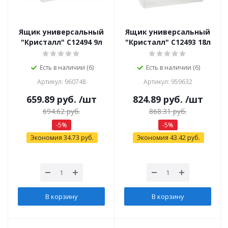
Ящик универсальный
Ящик универсальный
"Кристалл" С12494 9л
"Кристалл" С12493 18л
Есть в наличии (6)
Есть в наличии (6)
Артикул: 960748
Артикул: 959632
659.89
руб.
/шт
824.89
руб.
/шт
694.62
руб.
868.31
руб.
-
5
%
-
5
%
Экономия
34.73
руб.
Экономия
43.42
руб.
В корзину
В корзину