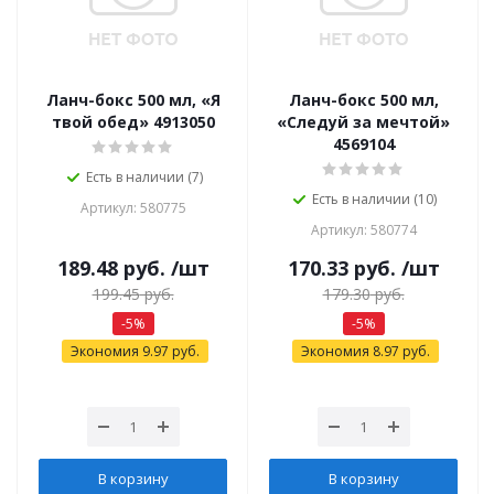
Ланч-бокс 500 мл, «Я
Ланч-бокс 500 мл,
твой обед» 4913050
«Следуй за мечтой»
4569104
Есть в наличии (7)
Есть в наличии (10)
Артикул: 580775
Артикул: 580774
189.48
руб.
/шт
170.33
руб.
/шт
199.45
руб.
179.30
руб.
-
5
%
-
5
%
Экономия
9.97
руб.
Экономия
8.97
руб.
В корзину
В корзину