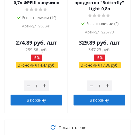
0,7л ФРЕШ капучино
продуктов "Butterfly"
Light 0,8л
Есть в наличии (10)
Есть в наличии (2)
Артикул: 983841
Артикул: 928773
274.89
руб.
/шт
329.89
руб.
/шт
289.36
руб.
347.25
руб.
-
5
%
-
5
%
Экономия
14.47
руб.
Экономия
17.36
руб.
В корзину
В корзину
Показать еще