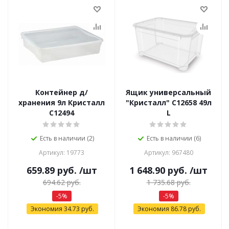
Контейнер д/
Ящик универсальный
хранения 9л Кристалл
"Кристалл" С12658 49л
С12494
L
Есть в наличии (2)
Есть в наличии (6)
Артикул: 19773
Артикул: 967480
659.89
руб.
/шт
1 648.90
руб.
/шт
694.62
руб.
1 735.68
руб.
-
5
%
-
5
%
Экономия
34.73
руб.
Экономия
86.78
руб.