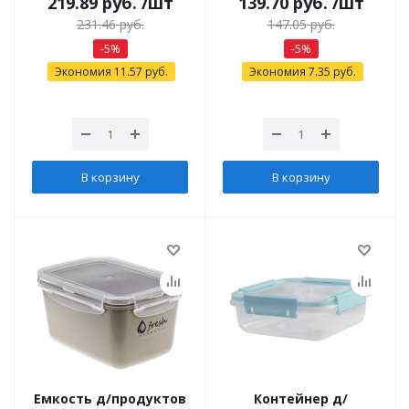
219.89
руб.
/шт
139.70
руб.
/шт
231.46
руб.
147.05
руб.
-
5
%
-
5
%
Экономия
11.57
руб.
Экономия
7.35
руб.
В корзину
В корзину
Емкость д/продуктов
Контейнер д/