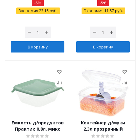
-
5
%
-
5
%
Экономия
23.15
руб.
Экономия
11.57
руб.
В корзину
В корзину
Емкость д/продуктов
Контейнер д/муки
Практик 0,8л, микс
2,3л прозрачный