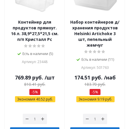
Контейнер для
Набор контейнеров д/
продуктов прямоуг.
хранения продуктов
16 л. 38,9*27,5*21,5 см.
Helsinki Artichoke 3
п/п Кристалл Рс
шт, пепельный
жемчуг
Есть в наличии (5)
Есть в наличии (11)
Артикул: 23448
Артикул: 501763
769.89
руб.
/шт
174.51
руб.
/наб
810.41
руб.
183.70
руб.
-
5
%
-
5
%
Экономия
40.52
руб.
Экономия
9.19
руб.