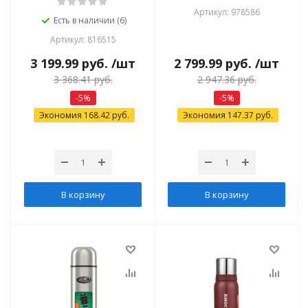
Артикул: 978586
Есть в наличии (6)
Артикул: 816515
3 199.99
руб.
/шт
2 799.99
руб.
/шт
3 368.41
руб.
2 947.36
руб.
-
5
%
-
5
%
Экономия
168.42
руб.
Экономия
147.37
руб.
В корзину
В корзину