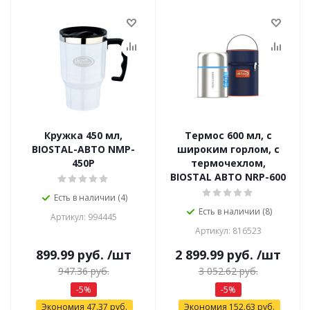
Кружка 450 мл,
Термос 600 мл, с
BIOSTAL-АВТО NMP-
широким горлом, с
450P
термочехлом,
BIOSTAL АВТО NRP-600
Есть в наличии (4)
Есть в наличии (8)
Артикул: 994445
Артикул: 816523
899.99
руб.
/шт
2 899.99
руб.
/шт
947.36
руб.
3 052.62
руб.
-
5
%
-
5
%
Экономия
47.37
руб.
Экономия
152.63
руб.