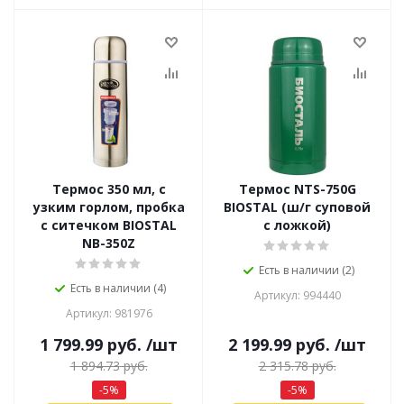
Термос 350 мл, с
Термос NTS-750G
узким горлом, пробка
BIOSTAL (ш/г суповой
с ситечком BIOSTAL
с ложкой)
NB-350Z
Есть в наличии (2)
Есть в наличии (4)
Артикул: 994440
Артикул: 981976
1 799.99
руб.
/шт
2 199.99
руб.
/шт
1 894.73
руб.
2 315.78
руб.
-
5
%
-
5
%