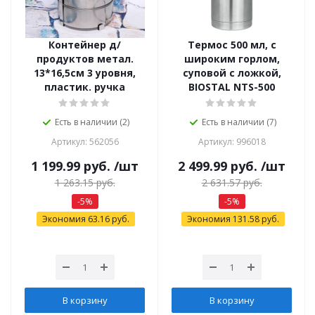
Контейнер д/
Термос 500 мл, с
продуктов метал.
широким горлом,
13*16,5см 3 уровня,
суповой с ложкой,
пластик. ручка
BIOSTAL NTS-500
Есть в наличии (2)
Есть в наличии (7)
Артикул: 562056
Артикул: 996018
1 199.99
руб.
/шт
2 499.99
руб.
/шт
1 263.15
руб.
2 631.57
руб.
-
5
%
-
5
%
Экономия
63.16
руб.
Экономия
131.58
руб.
В корзину
В корзину