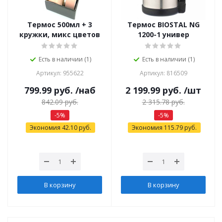
Термос 500мл + 3
Термос BIOSTAL NG
кружки, микс цветов
1200-1 универ
Есть в наличии (1)
Есть в наличии (1)
Артикул: 955622
Артикул: 816509
799.99
руб.
/наб
2 199.99
руб.
/шт
842.09
руб.
2 315.78
руб.
-
5
%
-
5
%
Экономия
42.10
руб.
Экономия
115.79
руб.
В корзину
В корзину