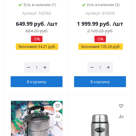
Есть в наличии (1)
Есть в наличии (3)
Артикул: 562062
Артикул: 816500
649.99
руб.
/шт
1 999.99
руб.
/шт
684.20
руб.
2 105.25
руб.
-
5
%
-
5
%
Экономия
34.21
руб.
Экономия
105.26
руб.
В корзину
В корзину