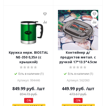
Кружка нерж. BIOSTAL
Контейнер д/
NE-350 0,35л (с
продуктов метал. с
крышкой)
ручкой 17*13.5*4.5см
Есть в наличии (1)
Есть в наличии (1)
Артикул: 994446
Артикул: 562060
849.99
руб.
/шт
449.99
руб.
/шт
894.73
руб.
473.67
руб.
-
5
%
-
5
%