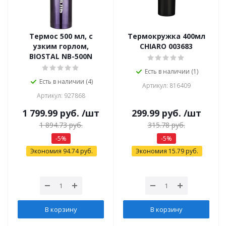
Термос 500 мл, с
Термокружка 400мл
узким горлом,
CHIARO 003683
BIOSTAL NB-500N
Есть в наличии (1)
Есть в наличии (4)
Артикул: 816409
Артикул: 927868
1 799.99
руб.
/шт
299.99
руб.
/шт
1 894.73
руб.
315.78
руб.
-
5
%
-
5
%
Экономия
94.74
руб.
Экономия
15.79
руб.
В корзину
В корзину