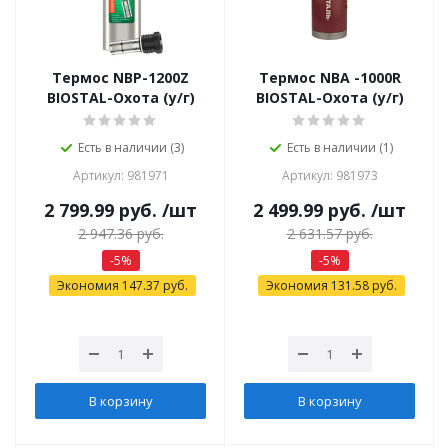
Термос NBP-1200Z
Термос NBA -1000R
BIOSTAL-Охота (у/г)
BIOSTAL-Охота (у/г)
Есть в наличии (3)
Есть в наличии (1)
Артикул: 981971
Артикул: 981973
2 799.99
руб.
/шт
2 499.99
руб.
/шт
2 947.36
руб.
2 631.57
руб.
-
5
%
-
5
%
Экономия
147.37
руб.
Экономия
131.58
руб.
В корзину
В корзину