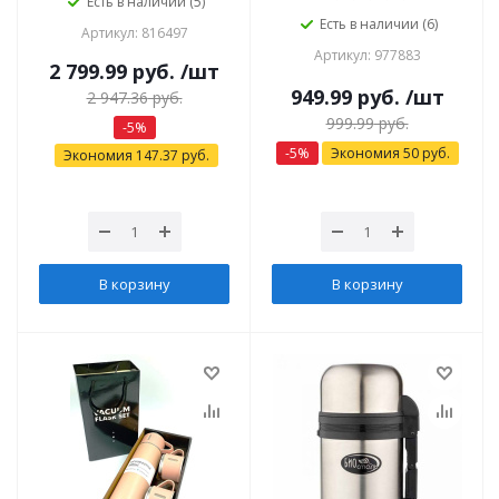
Есть в наличии (5)
Есть в наличии (6)
Артикул: 816497
Артикул: 977883
2 799.99
руб.
/шт
949.99
руб.
/шт
2 947.36
руб.
999.99
руб.
-
5
%
-
5
%
Экономия
50
руб.
Экономия
147.37
руб.
В корзину
В корзину