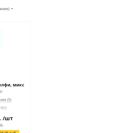
ание)
елфи, микс
чии (5)
3955
.
/шт
б.