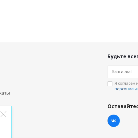
Будьте всег
Я согласен 
персональ
каты
Оставайтес