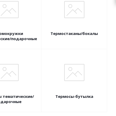
рмокружки
Термостаканы/бокалы
ские/подарочные
 тематические/
Термосы-бутылка
одарочные