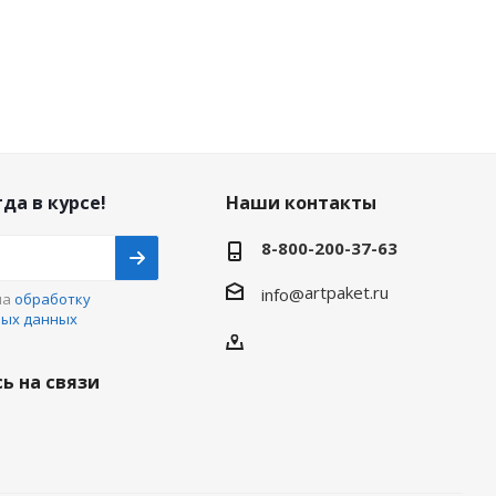
да в курсе!
Наши контакты
8-800-200-37-63
artpaket.ru
info@
на
обработку
ных данных
ь на связи