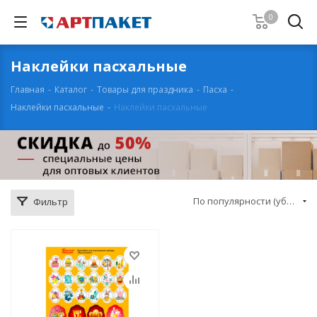
0
Наклейки пасхальные
Главная
-
Каталог
-
Товары для праздника
-
Пасха
-
Наклейки пасхальные
-
Наклейки пасхальные
По популярности (убывание)
Фильтр