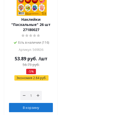
Наклейки
"Пасхальные" 26 шт
27180027
Есть в наличии (116)
Артикул: 569836
53.89
руб.
/шт
56.73
руб.
-
5
%
Экономия
2.84
руб.
В корзину