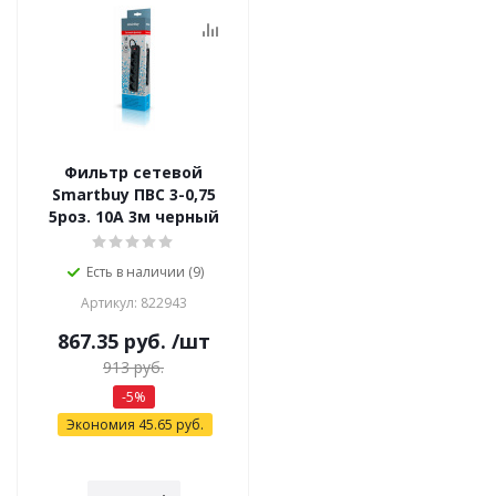
Фильтр сетевой
Smartbuy ПВС 3-0,75
5роз. 10А 3м черный
Есть в наличии (9)
Артикул: 822943
867.35
руб.
/шт
913
руб.
-
5
%
Экономия
45.65
руб.