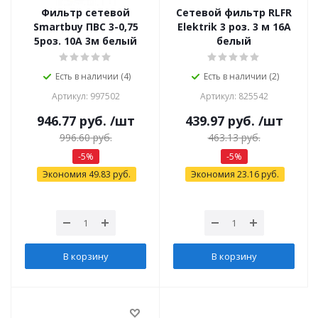
Фильтр сетевой
Сетевой фильтр RLFR
Smartbuy ПВС 3-0,75
Elektrik 3 роз. 3 м 16А
5роз. 10А 3м белый
белый
Есть в наличии (4)
Есть в наличии (2)
Артикул: 997502
Артикул: 825542
946.77
руб.
/шт
439.97
руб.
/шт
996.60
руб.
463.13
руб.
-
5
%
-
5
%
Экономия
49.83
руб.
Экономия
23.16
руб.
В корзину
В корзину