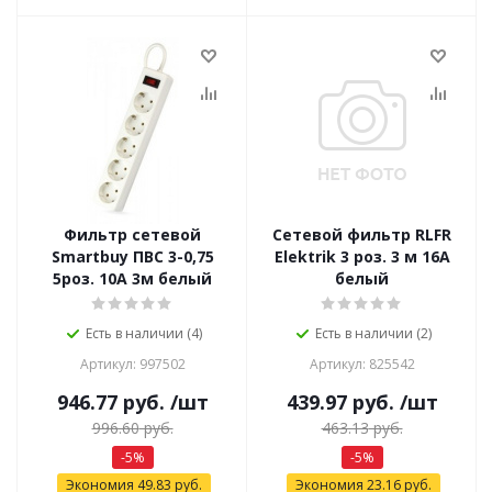
Фильтр сетевой
Сетевой фильтр RLFR
Smartbuy ПВС 3-0,75
Elektrik 3 роз. 3 м 16А
5роз. 10А 3м белый
белый
Есть в наличии (4)
Есть в наличии (2)
Артикул: 997502
Артикул: 825542
946.77
руб.
/шт
439.97
руб.
/шт
996.60
руб.
463.13
руб.
-
5
%
-
5
%
Экономия
49.83
руб.
Экономия
23.16
руб.