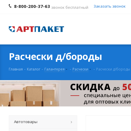
8-800-200-37-63
Заказать звонок
звонок бесплатный
Расчески д/бороды
Главная
-
Каталог
-
Галантерея
-
Расчески
-
Расчески д/бороды
Автотовары