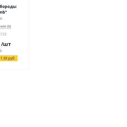
 бороды
mb"
чии (6)
2733
/шт
.
я
1.93
руб.