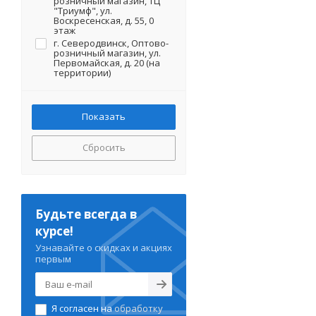
розничный магазин, ТЦ
"Триумф", ул.
Воскресенская, д. 55, 0
этаж
г. Северодвинск, Оптово-
розничный магазин, ул.
Первомайская, д. 20 (на
территории)
Сбросить
Будьте всегда в
курсе!
Узнавайте о скидках и акциях
первым
Я согласен на
обработку