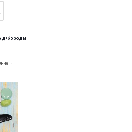
е д/бороды
ание)