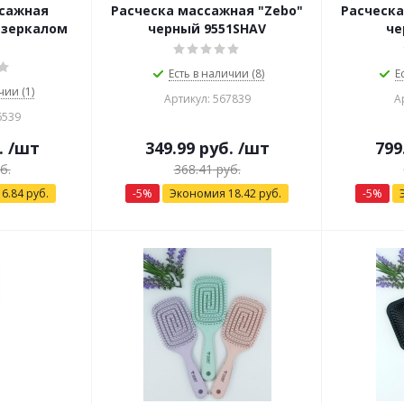
ссажная
Расческа массажная "Zebo"
Расческа
 зеркалом
черный 9551SHAV
че
Есть в наличии (8)
Е
чии (1)
Артикул: 567839
А
6539
.
/шт
349.99
руб.
/шт
799
б.
368.41
руб.
я
6.84
руб.
-
5
%
Экономия
18.42
руб.
-
5
%