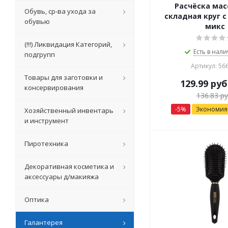
Расчёска ма
Обувь, ср-ва ухода за
складная круг с
обувью
микс
(!!!) Ликвидация Категорий,
Есть в нали
подгрупп
Артикул: 56
Товары для заготовки и
129.99
руб
консервирования
136.83
ру
-
5
%
Экономи
Хозяйственный инвентарь
и инструмент
Пиротехника
Декоративная косметика и
аксессуары д/макияжа
Оптика
Галантерея