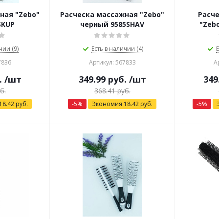
ная "Zebo"
Расческа массажная "Zebo"
Расч
SKUP
черный 9585SHAV
"Zeb
чии (9)
Есть в наличии (4)
Е
7836
Артикул: 567833
А
.
/шт
349.99
руб.
/шт
349
б.
368.41
руб.
18.42
руб.
-
5
%
Экономия
18.42
руб.
-
5
%