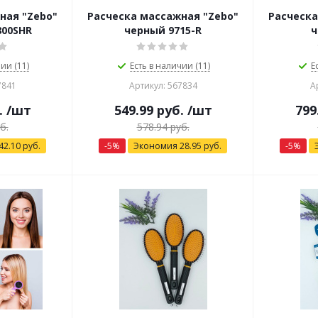
ная "Zebo"
Расческа массажная "Zebo"
Расческа
800SHR
черный 9715-R
ч
ии (11)
Есть в наличии (11)
Е
7841
Артикул: 567834
А
.
/шт
549.99
руб.
/шт
799
б.
578.94
руб.
42.10
руб.
-
5
%
Экономия
28.95
руб.
-
5
%