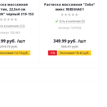
еска массажная
Расческа массажная "Zebo"
тик, 22,5х4 см
микс 9585SHAE1
K" черный 319-153
Есть в наличии (5)
сть в наличии (12)
Артикул: 567838
ртикул: 582463
.99
руб.
/шт
349.99
руб.
/шт
294.73
руб.
368.41
руб.
Экономия
14.74
руб.
-
5
%
Экономия
18.42
руб.