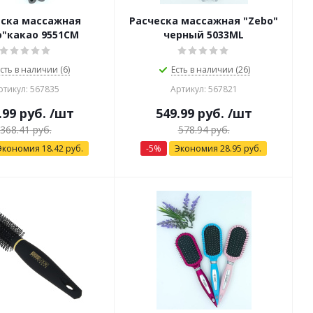
еска массажная
Расческа массажная "Zebo"
o"какао 9551СМ
черный 5033ML
сть в наличии (6)
Есть в наличии (26)
ртикул: 567835
Артикул: 567821
.99
руб.
/шт
549.99
руб.
/шт
368.41
руб.
578.94
руб.
Экономия
18.42
руб.
-
5
%
Экономия
28.95
руб.