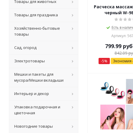
Товары для животных
Расческа массаж
черный W-9
Товары для праздника
Есть в налич
Хозяйственно-бытовые
товары
Артикул: 56
799.99
руб
Сад, огород
842.09
ру
Электротовары
-
5
%
Экономия
Мешки и пакеты для
мусора/Мешки вкладыши
Интерьер и декор
Упаковка подарочная и
цветочная
Новогодние товары