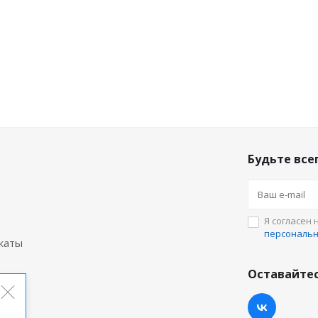
Будьте всег
Я согласен 
персональ
каты
Оставайтес