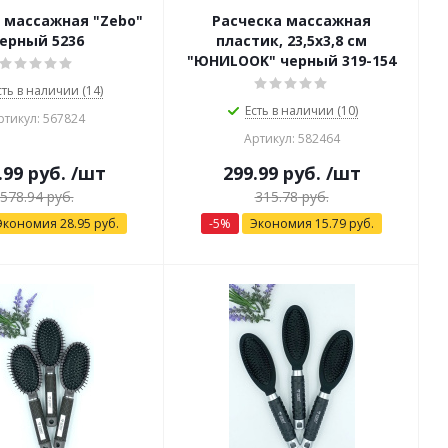
 массажная "Zebo"
Расческа массажная
ерный 5236
пластик, 23,5х3,8 см
"ЮНИLOOK" черный 319-154
сть в наличии (14)
Есть в наличии (10)
ртикул: 567824
Артикул: 582464
.99
руб.
/шт
299.99
руб.
/шт
578.94
руб.
315.78
руб.
Экономия
28.95
руб.
-
5
%
Экономия
15.79
руб.