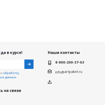
да в курсе!
Наши контакты
8-800-200-37-63
artpaket.ru
info@
на
обработку
ных данных
ь на связи