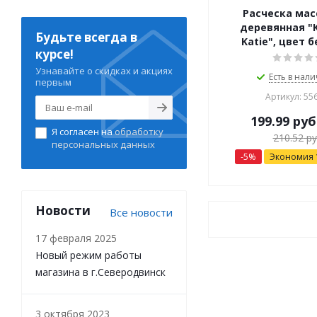
Расческа ма
деревянная "K
Будьте всегда в
Katie", цвет 
курсе!
Узнавайте о скидках и акциях
Есть в нали
первым
Артикул: 55
199.99
руб
Я согласен на
обработку
210.52
ру
персональных данных
-
5
%
Экономия
Новости
Все новости
17 февраля 2025
Новый режим работы
магазина в г.Северодвинск
3 октября 2023