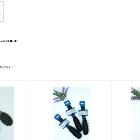
ссажные
ание)