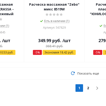
ссажная
Расческа массажная "Zebo"
Расч
RASSA -
микс 8519W
плас
бежевый
"ЮНИLOO
Есть в наличии (1)
чии (1)
Е
Артикул: 567829
6845
А
.
/шт
349.99
руб.
/шт
279
б.
368.41
руб.
10.53
руб.
-
5
%
Экономия
18.42
руб.
-
5
%
Показать еще
1
2