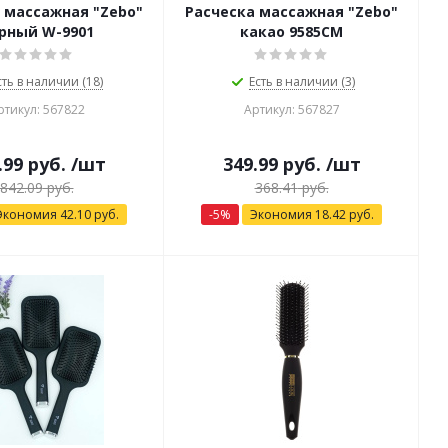
 массажная "Zebo"
Расческа массажная "Zebo"
рный W-9901
какао 9585СМ
сть в наличии (18)
Есть в наличии (3)
ртикул: 567822
Артикул: 567827
.99
руб.
/шт
349.99
руб.
/шт
842.09
руб.
368.41
руб.
Экономия
42.10
руб.
-
5
%
Экономия
18.42
руб.