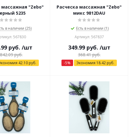
 массажная "Zebo"
Расческа массажная "Zebo"
ерный 5235
микс 9812DAU
сть в наличии (25)
Есть в наличии (1)
ртикул: 567830
Артикул: 567837
.99
руб.
/шт
349.99
руб.
/шт
842.09
руб.
368.41
руб.
Экономия
42.10
руб.
-
5
%
Экономия
18.42
руб.