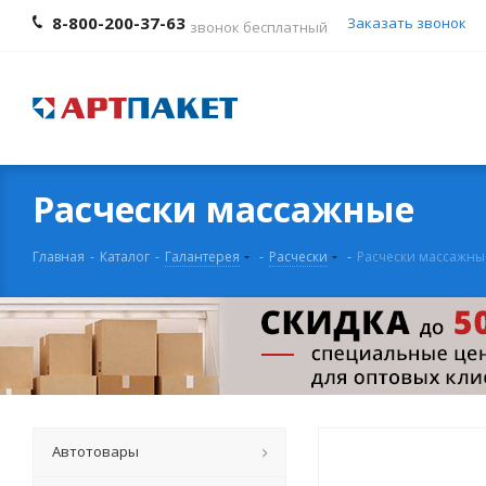
8-800-200-37-63
Заказать звонок
звонок бесплатный
Расчески массажные
Главная
-
Каталог
-
Галантерея
-
Расчески
-
Расчески массажны
Автотовары