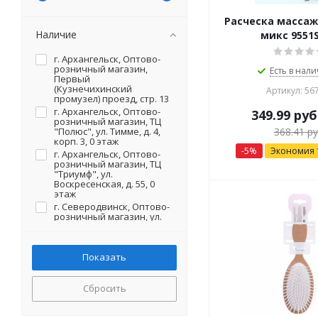
Расческа массаж
Наличие
микс 9551
г. Архангельск, Оптово-
розничный магазин,
Есть в нали
Первый
(Кузнечихинский
Артикул: 56
промузел) проезд, стр. 13
г. Архангельск, Оптово-
349.99
руб
розничный магазин, ТЦ
"Полюс", ул. Тимме, д. 4,
368.41
ру
корп. 3, 0 этаж
-
5
%
Экономия
г. Архангельск, Оптово-
розничный магазин, ТЦ
"Триумф", ул.
Воскресенская, д. 55, 0
этаж
г. Северодвинск, Оптово-
розничный магазин, ул.
Первомайская, д. 20 (на
территории)
Сбросить