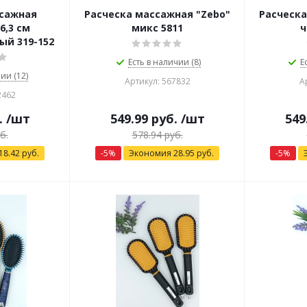
ссажная
Расческа массажная "Zebo"
Расческа
6,3 см
микс 5811
ч
ый 319-152
Есть в наличии (8)
Е
ии (12)
Артикул: 567832
А
2462
.
/шт
549.99
руб.
/шт
549
б.
578.94
руб.
18.42
руб.
-
5
%
Экономия
28.95
руб.
-
5
%