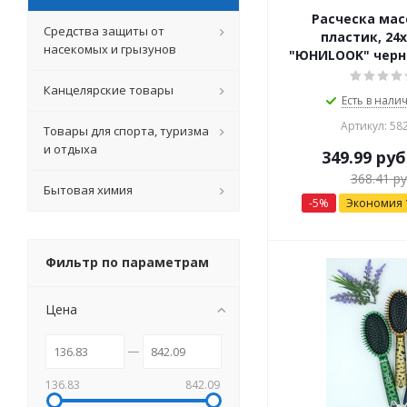
Расческа ма
Средства защиты от
пластик, 24х
насекомых и грызунов
"ЮНИLOOK" черн
Канцелярские товары
Есть в налич
Артикул: 58
Товары для спорта, туризма
и отдыха
349.99
руб
368.41
ру
Бытовая химия
-
5
%
Экономия
Фильтр по параметрам
Цена
136.83
842.09