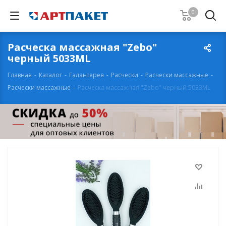
0
Расческа массажная "Zebo"
черный 5033ML
Главная
-
Каталог
-
Галантерея
-
Расчески
-
Расчески массажные
-
Расчески массажные
-
Расческа массажная "Zebo" черный 5033ML