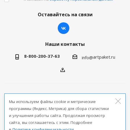
Оставайтесь на связи
Наши контакты
8-800-200-37-63
artpaket.ru
info@
2026 © Артпакет — интернет-магазин упаковочной
Мы используем файлы cookie и метрические
продукции
программы (Яндекс. Метрика) для сбора статистики
и улучшения работы сайта. Продолжая просмотр
Версия для печати
сайта, вы соглашаетесь с этим. Подробнее
в
Политике конфиденциальности
.