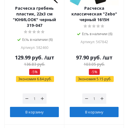
Расческа гребень
Расческа
пластик, 22x3 см
классическая "Zebo"
"ЮНИLOOK" черный
черный 1615Н
319-047
Есть в наличии (6)
Есть в наличии (6)
Артикул: 567842
Артикул: 582460
129.99
руб.
/шт
97.90
руб.
/шт
136.83
руб.
103.05
руб.
-
5
%
-
5
%
Экономия
6.84
руб.
Экономия
5.15
руб.
В корзину
В корзину