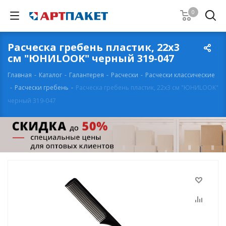
0
Расческа гребень пластик, 22x3
см "ЮНИLOOK" черный 319-047
Главная
-
Каталог
-
Галантерея
-
Расчески
-
Расчески классические
-
Расчески гребень
-
Расческа гребень пластик, 22x3 см "ЮНИLOOK"
черный 319-047