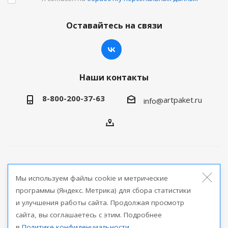
Оставайтесь на связи
Наши контакты
8-800-200-37-63
artpaket.ru
info@
2026 © Артпакет — интернет-магазин упаковочной
Мы используем файлы cookie и метрические
продукции
программы (Яндекс. Метрика) для сбора статистики
и улучшения работы сайта. Продолжая просмотр
Версия для печати
сайта, вы соглашаетесь с этим. Подробнее
в
Политике конфиденциальности
.