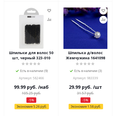
Шпильки для волос 50
Шпилька д/волос
шт, черный 323-010
Жемчужина 1641098
Есть в наличии (9)
Есть в наличии (3)
Артикул: 582466
Артикул: 983339
99.99
руб.
/наб
29.99
руб.
/шт
105.25
руб.
31.57
руб.
-
5
%
-
5
%
Экономия
5.26
руб.
Экономия
1.58
руб.