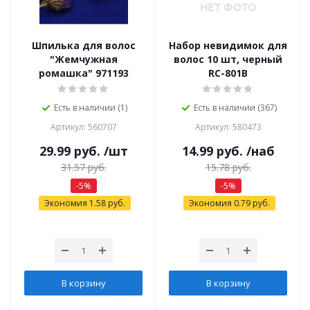
Шпилька для волос
Набор невидимок для
"Жемчужная
волос 10 шт, черный
ромашка" 971193
RC-801B
Есть в наличии (1)
Есть в наличии (367)
Артикул: 560707
Артикул: 580473
29.99
руб.
/шт
14.99
руб.
/наб
31.57
руб.
15.78
руб.
-
5
%
-
5
%
Экономия
1.58
руб.
Экономия
0.79
руб.
В корзину
В корзину