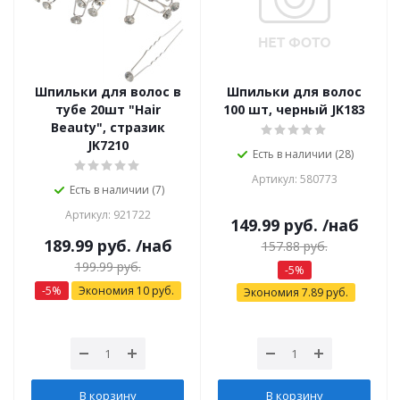
Шпильки для волос в
Шпильки для волос
тубе 20шт "Hair
100 шт, черный JK183
Beauty", стразик
JK7210
Есть в наличии (28)
Артикул: 580773
Есть в наличии (7)
Артикул: 921722
149.99
руб.
/наб
189.99
руб.
/наб
157.88
руб.
199.99
руб.
-
5
%
-
5
%
Экономия
10
руб.
Экономия
7.89
руб.
В корзину
В корзину