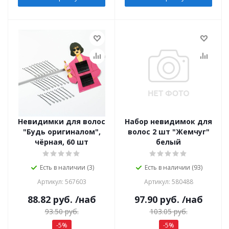
Невидимки для волос
Набор невидимок для
"Будь оригиналом",
волос 2 шт "Жемчуг"
чёрная, 60 шт
белый
Есть в наличии (3)
Есть в наличии (93)
Артикул: 567603
Артикул: 580488
88.82
руб.
/наб
97.90
руб.
/наб
93.50
руб.
103.05
руб.
-
5
%
-
5
%