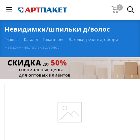
0
Невидимки/шпильки д/волос
Главная
-
Каталог
-
Галантерея
-
Заколки, резинки, ободки
-
Невидимки/шпильки д/волос