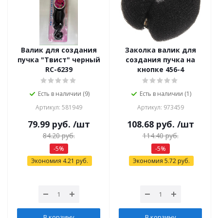
Валик для создания
Заколка валик для
пучка "Твист" черный
создания пучка на
RC-6239
кнопке 456-4
Есть в наличии (9)
Есть в наличии (1)
Артикул: 581949
Артикул: 973459
79.99
руб.
/шт
108.68
руб.
/шт
84.20
руб.
114.40
руб.
-
5
%
-
5
%
Экономия
4.21
руб.
Экономия
5.72
руб.
В корзину
В корзину