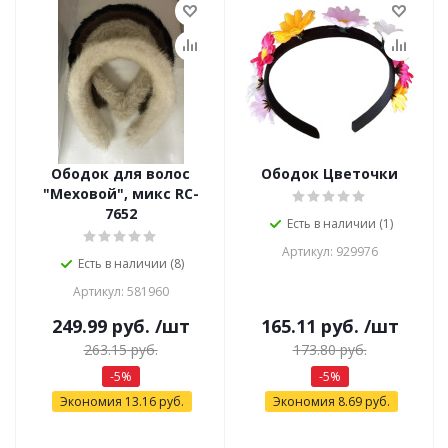
Ободок для волос
Ободок Цветочки
"Меховой", микс RC-
7652
Есть в наличии (1)
Артикул: 929976
Есть в наличии (8)
Артикул: 581960
249.99
руб.
/шт
165.11
руб.
/шт
263.15
руб.
173.80
руб.
-
5
%
-
5
%
Экономия
13.16
руб.
Экономия
8.69
руб.