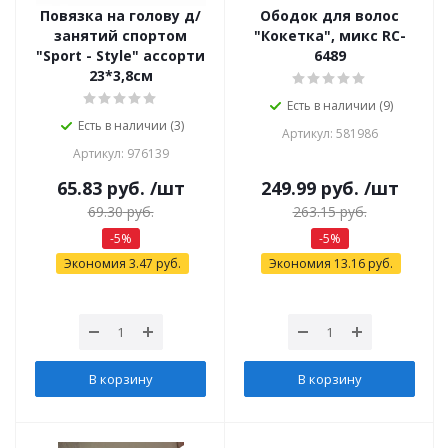
Повязка на голову д/
Ободок для волос
занятий спортом
"Кокетка", микс RC-
"Sport - Style" ассорти
6489
23*3,8см
Есть в наличии (9)
Есть в наличии (3)
Артикул: 581986
Артикул: 976139
65.83
руб.
/шт
249.99
руб.
/шт
69.30
руб.
263.15
руб.
-
5
%
-
5
%
Экономия
3.47
руб.
Экономия
13.16
руб.
В корзину
В корзину