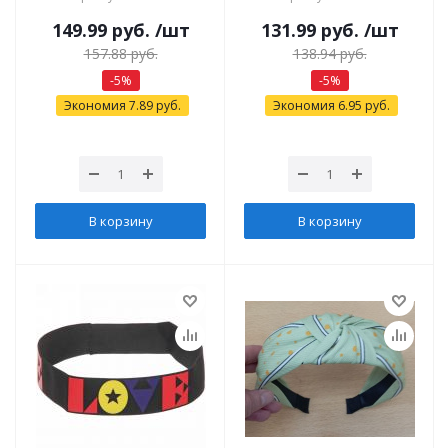
149.99
руб.
/шт
131.99
руб.
/шт
157.88
руб.
138.94
руб.
-
5
%
-
5
%
Экономия
7.89
руб.
Экономия
6.95
руб.
В корзину
В корзину