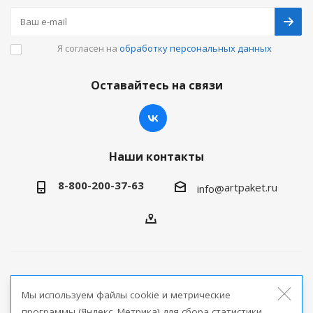
Я согласен на
обработку персональных данных
Оставайтесь на связи
Наши контакты
8-800-200-37-63
artpaket.ru
info@
2026 © Артпакет — интернет-магазин упаковочной
Мы используем файлы cookie и метрические
продукции
программы (Яндекс. Метрика) для сбора статистики