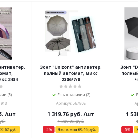
 антиветер,
Зонт "Unizont" антиветер,
Зонт "D
омат,
полный автомат, микс
полный
кс 2434
2306/7/8
чии (5)
Есть в наличии (2)
Е
7913
Артикул: 567908
А
б.
/шт
1 319.76
руб.
/шт
1 53
уб.
1 389.22
руб.
92.62
руб.
-
5
%
Экономия
69.46
руб.
-
5
%