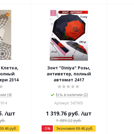
 Клетка,
Зонт "Diniya" Розы,
полный
антиветер, полный
ери 2314
автомат 2417
чии (4)
Есть в наличии (2)
7914
Артикул: 567905
б.
/шт
1 319.76
руб.
/шт
уб.
1 389.22
руб.
69.46
руб.
-
5
%
Экономия
69.46
руб.