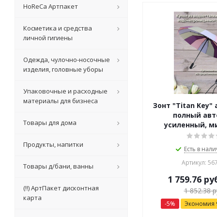
HoReCa Артпакет
Косметика и средства
личной гигиены
Одежда, чулочно-носочные
изделия, головные уборы
Упаковочные и расходные
материалы для бизнеса
Зонт "Titan Key"
полный авт
Товары для дома
усиленный, ми
Продукты, напитки
Есть в нали
Артикул: 56
Товары д/бани, ванны
1 759.76
ру
(!!) АртПакет дисконтная
1 852.38
р
карта
-
5
%
Экономия