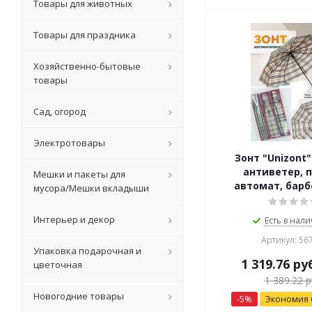
Товары для животных
Товары для праздника
Хозяйственно-бытовые
товары
Сад, огород
Электротовары
Зонт "Unizont"
антиветер, 
Мешки и пакеты для
автомат, барб
мусора/Мешки вкладыши
Интерьер и декор
Есть в нали
Артикул: 56
Упаковка подарочная и
1 319.76
ру
цветочная
1 389.22
р
Новогодние товары
-
5
%
Экономия