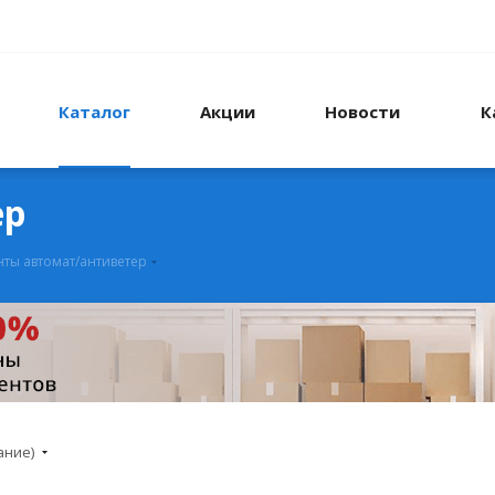
Каталог
Акции
Новости
К
ер
ты автомат/антиветер
ание)