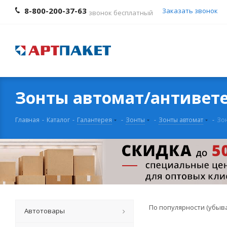
8-800-200-37-63
Заказать звонок
звонок бесплатный
Зонты автомат/антивет
Главная
-
Каталог
-
Галантерея
-
Зонты
-
Зонты автомат
-
Зон
По популярности (убыв
Автотовары