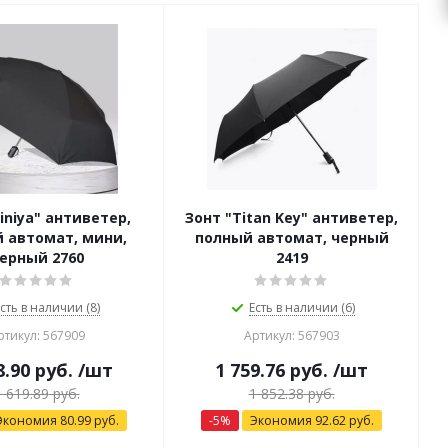
iniya" антиветер,
Зонт "Titan Key" антиветер,
 автомат, мини,
полный автомат, черный
черный 2760
2419
сть в наличии (8)
Есть в наличии (6)
ртикул: 567909
Артикул: 567903
8.90
руб.
/шт
1 759.76
руб.
/шт
1 619.89
руб.
1 852.38
руб.
Экономия
80.99
руб.
-
5
%
Экономия
92.62
руб.