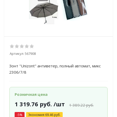
Артикул:
567908
Зонт "Unizont" антиветер, полный автомат, микс
2306/7/8
Розничная цена
1 319.76
руб.
/шт
1 389.22
руб.
-
5
%
Экономия
69.46
руб.