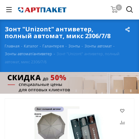
0
Зонт "Unizont" антиветер,
полный автомат, микс 2306/7/8
Главная
-
Каталог
-
Галантерея
-
Зонты
-
Зонты автомат
-
Зонты автомат/антиветер
-
Зонт "Unizont" антиветер, полный
автомат, микс 2306/7/8