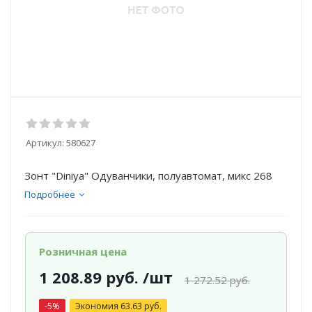
Артикул:
580627
Зонт "Diniya" Одуванчики, полуавтомат, микс 268
Подробнее
Розничная цена
1 208.89
руб.
/шт
1 272.52
руб.
-
5
%
Экономия
63.63
руб.