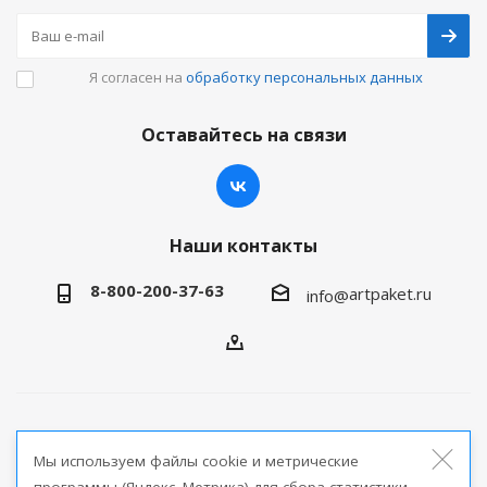
Я согласен на
обработку персональных данных
Оставайтесь на связи
Наши контакты
8-800-200-37-63
artpaket.ru
info@
2026 © Артпакет — интернет-магазин упаковочной
Мы используем файлы cookie и метрические
продукции