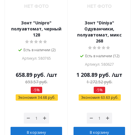
Зонт "Unipro"
Зонт "Diniya"
полуавтомат, черный
Одуванчики,
128
полуавтомат, микс
268
Есть в наличии (2)
Есть в наличии (12)
Артикул: 580765
Артикул: 580627
658.89
руб.
/шт
1 208.89
руб.
/шт
693.57
руб.
1 272.52
руб.
-
5
%
-
5
%
Экономия
34.68
руб.
Экономия
63.63
руб.
В корзину
В корзину