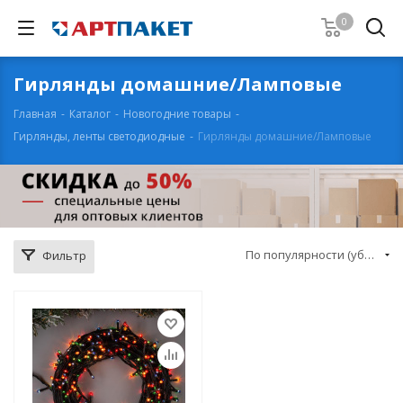
0
Гирлянды домашние/Ламповые
Главная
-
Каталог
-
Новогодние товары
-
Гирлянды, ленты светодиодные
-
Гирлянды домашние/Ламповые
По популярности (убывание)
Фильтр