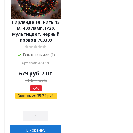
Гирлянда эл. нить 15
м, 400 ламп, IP20,
мультицвет, черный
провод 703309
Есть в наличии (1)
Артикул: 974770
679
руб.
/шт
714.74
руб.
-
5
%
Экономия
35.74
руб.
В корзину