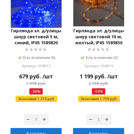
Гирлянда эл. д/улицы
Гирлянда эл. д/улицы
шнур световой 5 м,
шнур световой 10 м,
синий, IP65 1589820
желтый, IP65 1589830
Есть в наличии (6)
Есть в наличии (3)
Артикул: 559012
Артикул: 559019
679
руб.
/шт
1 199
руб.
/шт
1 998
руб.
2 958
руб.
-
66
%
-
59
%
Экономия
1 319
руб.
Экономия
1 759
руб.
В корзину
В корзину