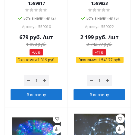
1589817
1589833
Есть в наличии (2)
Есть в наличии (8)
Артикул: 559010
Артикул: 559022
679
руб.
/шт
2 199
руб.
/шт
1 998
руб.
3 742.77
руб.
-
66
%
-
41
%
Экономия
1 319
руб.
Экономия
1 543.77
руб.
В корзину
В корзину