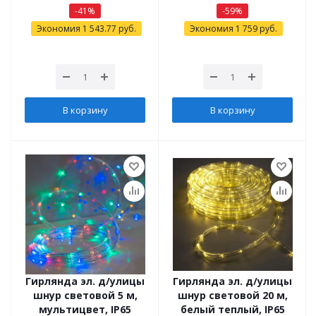
-
41
%
-
59
%
Экономия
1 543.77
руб.
Экономия
1 759
руб.
В корзину
В корзину
Гирлянда эл. д/улицы
Гирлянда эл. д/улицы
шнур световой 5 м,
шнур световой 20 м,
мультицвет, IP65
белый теплый, IP65