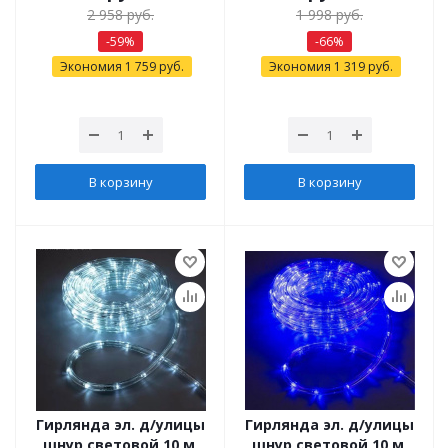
2 958
руб.
1 998
руб.
-
59
%
-
66
%
Экономия
1 759
руб.
Экономия
1 319
руб.
В корзину
В корзину
Гирлянда эл. д/улицы
Гирлянда эл. д/улицы
шнур световой 10 м,
шнур световой 10 м,