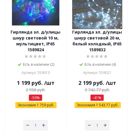
Гирлянда эл. д/улицы
Гирлянда эл. д/улицы
шнур световой 10 м,
шнур световой 20 м,
мультицвет, IP65
белый холодный, IP65
1589824
1589832
Есть в наличии (2)
Есть в наличии (4)
Артикул: 559013
Артикул: 559021
1 199
руб.
/шт
2 199
руб.
/шт
2 958
руб.
3 742.77
руб.
-
59
%
-
41
%
Экономия
1 759
руб.
Экономия
1 543.77
руб.