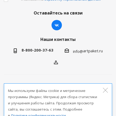
Оставайтесь на связи
Наши контакты
8-800-200-37-63
artpaket.ru
info@
2026 © Артпакет — интернет-магазин упаковочной
Мы используем файлы cookie и метрические
продукции
программы (Яндекс. Метрика) для сбора статистики
и улучшения работы сайта. Продолжая просмотр
Версия для печати
сайта, вы соглашаетесь с этим. Подробнее
в
Политике конфиденциальности
.