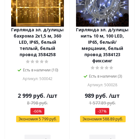
Гирлянда эл. д/улицы
Гирлянда эл. д/улицы
бахрома 2х1,5 м, 360
нить 10 м, 100 LED,
LED, IP65, белый
IP65, белый/
теплый, белый
мерцание, белый
провод 3584258
провод 3584123
фиксинг
Есть в наличии (10)
Есть в наличии (3)
Артикул: 500042
Артикул: 500028
2 999
руб.
/шт
989
руб.
/шт
8 798
руб.
1 577.89
руб.
-
66
%
-
37
%
Экономия
5 799
руб.
Экономия
588.89
руб.