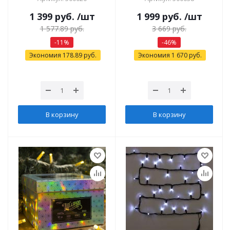
1 399
руб.
/шт
1 999
руб.
/шт
1 577.89
руб.
3 669
руб.
-
11
%
-
46
%
Экономия
178.89
руб.
Экономия
1 670
руб.
В корзину
В корзину