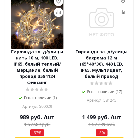
Гирлянда эл. д/улицы
Гирлянда эл. д/улицы
нить 10 м, 100 LED,
бахрома 12 м
IP65, белый теплый/
(65*40*30), 440 LED,
мерцание, белый
IP65, мультицвет,
провод 3584124
белый провод
фиксинг
Есть в наличии (17)
Есть в наличии (1)
Артикул: 581245
Артикул: 500029
989
руб.
/шт
1 499
руб.
/шт
1 577.89
руб.
1 577.89
руб.
-
37
%
-
5
%