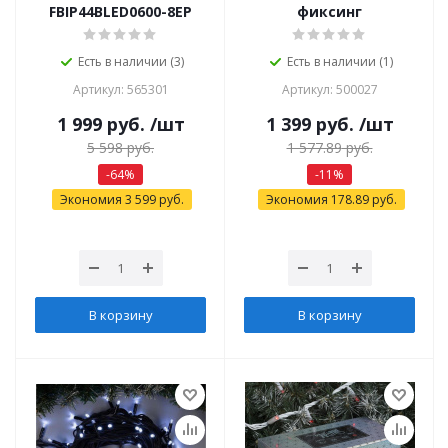
FBIP44BLED0600-8EP
фиксинг
Есть в наличии (3)
Есть в наличии (1)
Артикул: 565301
Артикул: 500027
1 999
руб.
/шт
1 399
руб.
/шт
5 598
руб.
1 577.89
руб.
-
64
%
-
11
%
Экономия
3 599
руб.
Экономия
178.89
руб.
В корзину
В корзину