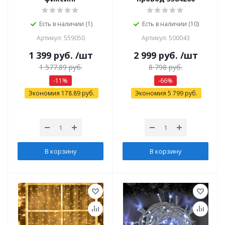
Есть в наличии (1)
Есть в наличии (10)
Артикул: 559050
Артикул: 500043
1 399
руб.
/шт
2 999
руб.
/шт
1 577.89
руб.
8 798
руб.
-
11
%
-
66
%
Экономия
178.89
руб.
Экономия
5 799
руб.
В корзину
В корзину