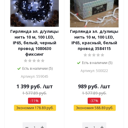
Гирлянда эл. д/улицы
Гирлянда эл. д/улицы
нить 10 м, 100 LED,
нить 10 м, 100 LED,
IP65, белый, черный
IP65, красный, белый
провод 1080630
провод 3584115
фиксинг
Есть в наличии (5)
Есть в наличии (5)
Артикул: 500022
Артикул: 559045
1 399
руб.
/шт
989
руб.
/шт
1 577.89
руб.
1 577.89
руб.
-
11
%
-
37
%
Экономия
178.89
руб.
Экономия
588.89
руб.