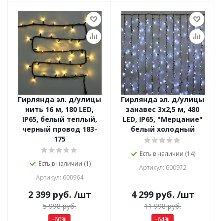
Гирлянда эл. д/улицы
Гирлянда эл. д/улицы
нить 16 м, 180 LED,
занавес 3х2,5 м, 480
IP65, белый теплый,
LED, IP65, "Мерцание"
черный провод 183-
белый холодный
175
Есть в наличии (14)
Есть в наличии (1)
Артикул: 600972
Артикул: 600964
2 399
руб.
/шт
4 299
руб.
/шт
5 998
руб.
11 998
руб.
-
60
%
-
64
%