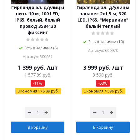
Гирлянда эл. д/улицы
Гирлянда эл. д/улицы
нить 10 м, 100 LED,
занавес 2х1,5 м, 320
IP65, белый, белый
LED, IP65, "Мерцание"
провод 3584130
белый теплый
фиксинг
Есть в наличии (10)
Есть в наличии (8)
Артикул: 600970
Артикул: 500031
1 399
руб.
/шт
3 999
руб.
/шт
1 577.89
руб.
8 598
руб.
-
11
%
-
53
%
Экономия
178.89
руб.
Экономия
4 599
руб.
В корзину
В корзину