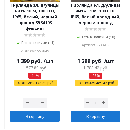
Гирлянда эл. д/улицы
Гирлянда эл. д/улицы
нить 10 м, 100 LED,
нить 11 м, 100 LED,
IP65, белый, черный
IP65, белый холодный,
провод 3584103
черный провод
фиксинг
Есть в наличии (10)
Есть в наличии (11)
Артикул: 600957
Артикул: 559049
1 399
руб.
/шт
1 299
руб.
/шт
1 577.89
руб.
1 788.42
руб.
-
11
%
-
27
%
Экономия
178.89
руб.
Экономия
489.42
руб.
В корзину
В корзину