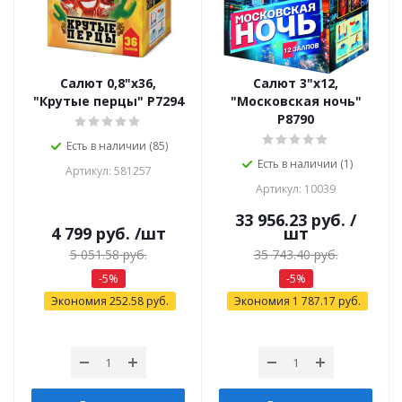
Салют 0,8"х36,
Салют 3"х12,
"Крутые перцы" Р7294
"Московская ночь"
Р8790
Есть в наличии (85)
Есть в наличии (1)
Артикул: 581257
Артикул: 10039
33 956.23
руб.
/
4 799
руб.
/шт
шт
5 051.58
руб.
35 743.40
руб.
-
5
%
-
5
%
Экономия
252.58
руб.
Экономия
1 787.17
руб.