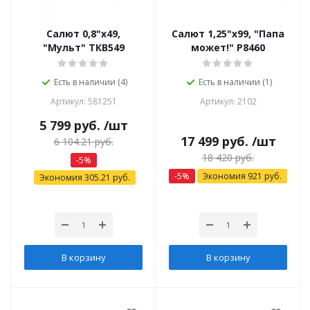
Салют 0,8"х49,
Салют 1,25"х99, "Папа
"Мульт" ТКВ549
может!" Р8460
Есть в наличии (4)
Есть в наличии (1)
Артикул: 581251
Артикул: 2102
5 799
руб.
/шт
17 499
руб.
/шт
6 104.21
руб.
18 420
руб.
-
5
%
-
5
%
Экономия
921
руб.
Экономия
305.21
руб.
В корзину
В корзину