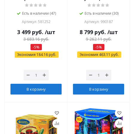
Есть в наличии (47)
Есть в наличии (30)
Артикул: 581252
Артикул: 990187
3 499
руб.
/шт
8 799
руб.
/шт
3 683.16
руб.
9 262.11
руб.
-
5
%
-
5
%
Экономия
184.16
руб.
Экономия
463.11
руб.
В корзину
В корзину