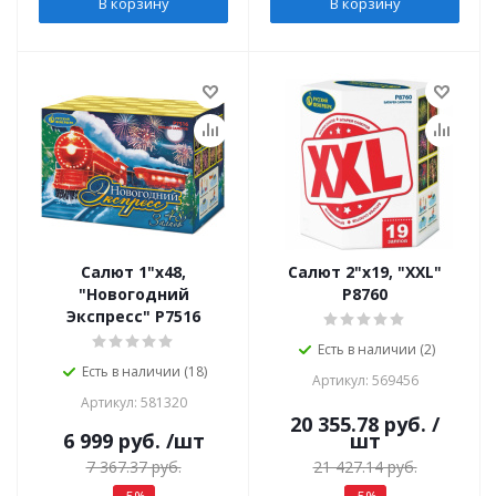
В корзину
В корзину
Салют 1"х48,
Салют 2"х19, "XXL"
"Новогодний
Р8760
Экспресс" Р7516
Есть в наличии (2)
Есть в наличии (18)
Артикул: 569456
Артикул: 581320
20 355.78
руб.
/
6 999
руб.
/шт
шт
7 367.37
руб.
21 427.14
руб.