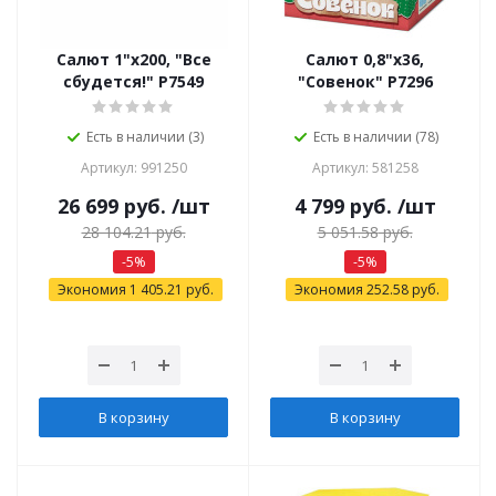
Салют 1"х200, "Все
Салют 0,8"х36,
сбудется!" Р7549
"Совенок" Р7296
Есть в наличии (3)
Есть в наличии (78)
Артикул: 991250
Артикул: 581258
26 699
руб.
/шт
4 799
руб.
/шт
28 104.21
руб.
5 051.58
руб.
-
5
%
-
5
%
Экономия
1 405.21
руб.
Экономия
252.58
руб.
В корзину
В корзину