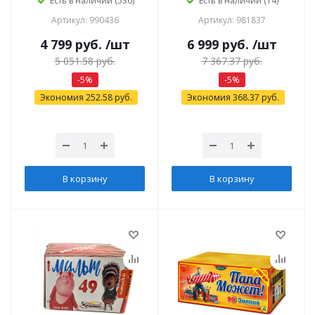
Есть в наличии (536)
Есть в наличии (14)
Артикул: 990436
Артикул: 981837
4 799
руб.
/шт
6 999
руб.
/шт
5 051.58
руб.
7 367.37
руб.
-
5
%
-
5
%
Экономия
252.58
руб.
Экономия
368.37
руб.
В корзину
В корзину