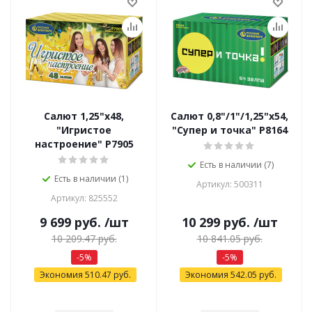
Салют 1,25"х48,
Салют 0,8"/1"/1,25"х54,
"Игристое
"Супер и точка" Р8164
настроение" Р7905
Есть в наличии (7)
Есть в наличии (1)
Артикул: 500311
Артикул: 825552
9 699
руб.
/шт
10 299
руб.
/шт
10 209.47
руб.
10 841.05
руб.
-
5
%
-
5
%
Экономия
510.47
руб.
Экономия
542.05
руб.