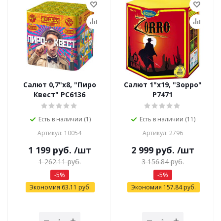
Салют 0,7"х8, "Пиро
Салют 1"х19, "Зорро"
Квест" РС6136
Р7471
Есть в наличии (1)
Есть в наличии (11)
Артикул: 10054
Артикул: 2796
1 199
руб.
/шт
2 999
руб.
/шт
1 262.11
руб.
3 156.84
руб.
-
5
%
-
5
%
Экономия
63.11
руб.
Экономия
157.84
руб.