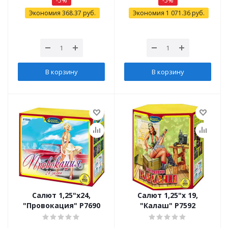
-
5
%
-
5
%
Экономия
368.37
руб.
Экономия
1 071.36
руб.
В корзину
В корзину
Салют 1,25"х24,
Салют 1,25"х 19,
"Провокация" Р7690
"Калаш" Р7592