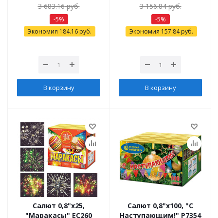
3 683.16
руб.
3 156.84
руб.
-
5
%
-
5
%
Экономия
184.16
руб.
Экономия
157.84
руб.
В корзину
В корзину
Салют 0,8"х25,
Салют 0,8"х100, "С
"Маракасы" ЕС260
Наступающим!" Р7354