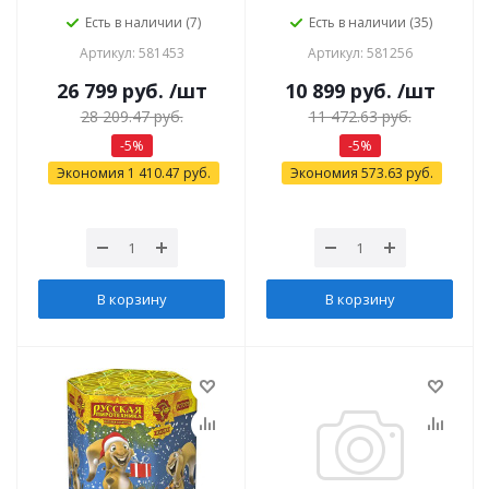
Есть в наличии (7)
Есть в наличии (35)
Артикул: 581453
Артикул: 581256
26 799
руб.
/шт
10 899
руб.
/шт
28 209.47
руб.
11 472.63
руб.
-
5
%
-
5
%
Экономия
1 410.47
руб.
Экономия
573.63
руб.
В корзину
В корзину