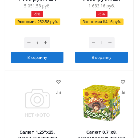
5 051.58
руб.
1 683.16
руб.
-
5
%
-
5
%
Экономия
252.58
руб.
Экономия
84.16
руб.
В корзину
В корзину
Салют 1,25"х25,
Салют 0,7"х8,