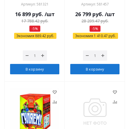
Артикул: 581321
Артикул: 581457
16 899
руб.
/шт
26 799
руб.
/шт
17 788.42
руб.
28 209.47
руб.
-
5
%
-
5
%
Экономия
889.42
руб.
Экономия
1 410.47
руб.
В корзину
В корзину