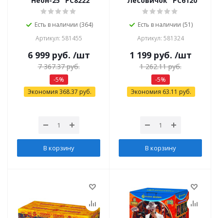
"Неон-25" РС8222
"Лесовичок" РС6120
Есть в наличии (364)
Есть в наличии (51)
Артикул: 581455
Артикул: 581324
6 999
руб.
/шт
1 199
руб.
/шт
7 367.37
руб.
1 262.11
руб.
-
5
%
-
5
%
Экономия
368.37
руб.
Экономия
63.11
руб.
В корзину
В корзину