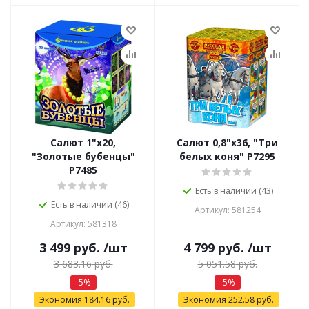
Салют 1"х20,
Салют 0,8"х36, "Три
"Золотые бубенцы"
белых коня" Р7295
Р7485
Есть в наличии (43)
Есть в наличии (46)
Артикул: 581254
Артикул: 581318
3 499
руб.
/шт
4 799
руб.
/шт
3 683.16
руб.
5 051.58
руб.
-
5
%
-
5
%
Экономия
184.16
руб.
Экономия
252.58
руб.