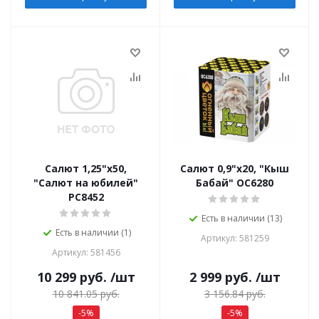
Салют 1,25"х50,
Салют 0,9"х20, "Кыш
"Салют на юбилей"
Бабай" ОС6280
РС8452
Есть в наличии (13)
Есть в наличии (1)
Артикул: 581259
Артикул: 581456
10 299
руб.
/шт
2 999
руб.
/шт
10 841.05
руб.
3 156.84
руб.
-
5
%
-
5
%