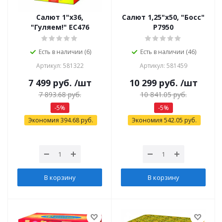
Салют 1"х36,
Салют 1,25"х50, "Босс"
"Гуляем!" ЕС476
Р7950
Есть в наличии (6)
Есть в наличии (46)
Артикул: 581322
Артикул: 581459
7 499
руб.
/шт
10 299
руб.
/шт
7 893.68
руб.
10 841.05
руб.
-
5
%
-
5
%
Экономия
394.68
руб.
Экономия
542.05
руб.
В корзину
В корзину