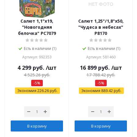
Салют 1,1"х19,
Салют 1,25"/1,8"х50,
"Новогодняя
"Чудеса в небесах"
белочка" РС7079
Р8170
Есть в наличии (1)
Есть в наличии (1)
Артикул: 992353
Артикул: 581460
4 299
руб.
/шт
16 899
руб.
/шт
4 525.26
руб.
17 788.42
руб.
-
5
%
-
5
%
Экономия
226.26
руб.
Экономия
889.42
руб.
В корзину
В корзину