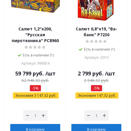
Салют 1,2"х200,
Салют 0,8"х19, "Ва-
"Русская
банк" Р7230
пиротехника" РС8960
Есть в наличии (1)
Есть в наличии (1)
Артикул: 2010
Артикул: 990654
59 799
руб.
/шт
2 799
руб.
/шт
62 946.32
руб.
2 946.32
руб.
-
5
%
-
5
%
Экономия
3 147.32
руб.
Экономия
147.32
руб.
В корзину
В корзину