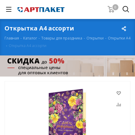
0
Открытка А4 ассорти
Главная
-
Каталог
-
Товары для праздника
-
Открытки
-
Открытки А4
-
Открытка А4 ассорти