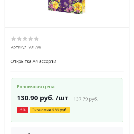
Артикул:
981798
Открытка А4 ассорти
Розничная цена
130.90
руб.
/шт
137.79
руб.
-
5
%
Экономия
6.89
руб.