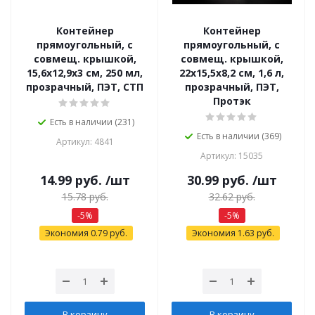
Контейнер
Контейнер
прямоугольный, с
прямоугольный, с
совмещ. крышкой,
совмещ. крышкой,
15,6х12,9х3 см, 250 мл,
22х15,5х8,2 см, 1,6 л,
прозрачный, ПЭТ, СТП
прозрачный, ПЭТ,
Протэк
Есть в наличии (231)
Есть в наличии (369)
Артикул: 4841
Артикул: 15035
14.99
руб.
/шт
30.99
руб.
/шт
15.78
руб.
32.62
руб.
-
5
%
-
5
%
Экономия
0.79
руб.
Экономия
1.63
руб.
В корзину
В корзину