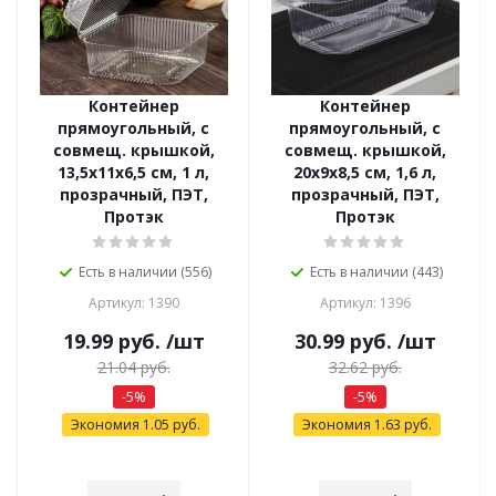
Контейнер
Контейнер
прямоугольный, с
прямоугольный, с
совмещ. крышкой,
совмещ. крышкой,
13,5х11х6,5 см, 1 л,
20х9х8,5 см, 1,6 л,
прозрачный, ПЭТ,
прозрачный, ПЭТ,
Протэк
Протэк
Есть в наличии (556)
Есть в наличии (443)
Артикул: 1390
Артикул: 1396
19.99
руб.
/шт
30.99
руб.
/шт
21.04
руб.
32.62
руб.
-
5
%
-
5
%
Экономия
1.05
руб.
Экономия
1.63
руб.