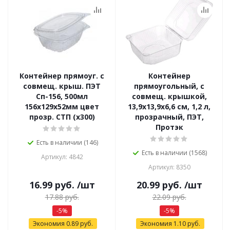
Контейнер прямоуг. с
Контейнер
совмещ. крыш. ПЭТ
прямоугольный, с
Сп-156, 500мл
совмещ. крышкой,
156х129х52мм цвет
13,9х13,9х6,6 см, 1,2 л,
прозр. СТП (х300)
прозрачный, ПЭТ,
Протэк
Есть в наличии (146)
Есть в наличии (1568)
Артикул: 4842
Артикул: 8350
16.99
руб.
/шт
20.99
руб.
/шт
17.88
руб.
22.09
руб.
-
5
%
-
5
%
Экономия
0.89
руб.
Экономия
1.10
руб.