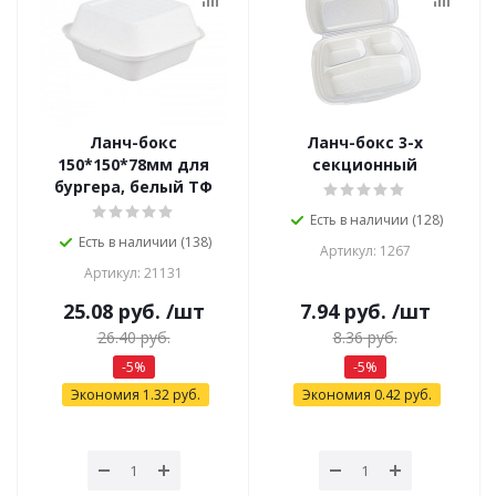
Ланч-бокс
Ланч-бокс 3-х
150*150*78мм для
секционный
бургера, белый ТФ
Есть в наличии (128)
Есть в наличии (138)
Артикул: 1267
Артикул: 21131
25.08
руб.
/шт
7.94
руб.
/шт
26.40
руб.
8.36
руб.
-
5
%
-
5
%
Экономия
1.32
руб.
Экономия
0.42
руб.