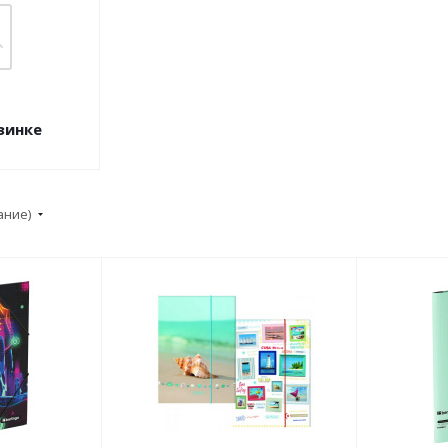
зинке
ание)