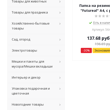
Товары для животных
Папка на резинк
"Futureal" А4, 
Товары для праздника
Есть в нали
Хозяйственно-бытовые
товары
Артикул: 56
137.68
руб
Сад, огород
196.69
ру
Электротовары
-
30
%
Экономи
Мешки и пакеты для
мусора/Мешки вкладыши
Интерьер и декор
Упаковка подарочная и
цветочная
Новогодние товары