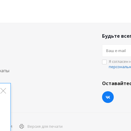
Будьте всег
Я согласен 
персональ
каты
Оставайтес
дукции
Версия для печати