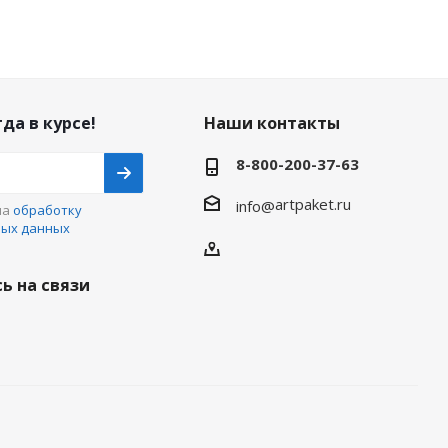
да в курсе!
Наши контакты
8-800-200-37-63
artpaket.ru
info@
на
обработку
ных данных
ь на связи