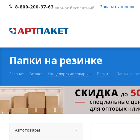
8-800-200-37-63
Заказать звонок
звонок бесплатный
Папки на резинке
Главная
-
Каталог
-
Канцелярские товары
-
Папки
-
Папки на ре
Автотовары