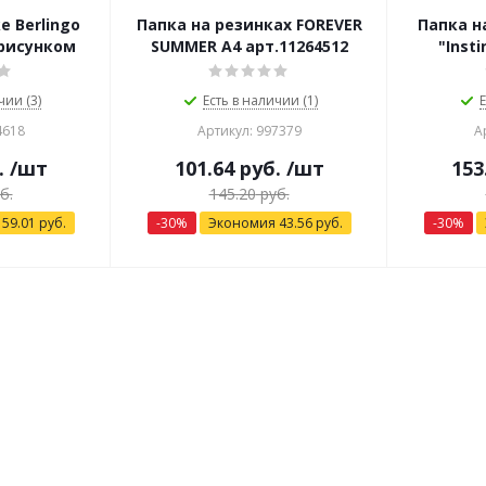
е Berlingo
Папка на резинках FOREVER
Папка н
с рисунком
SUMMER А4 арт.11264512
"Inst
чии (3)
Есть в наличии (1)
Е
4618
Артикул: 997379
А
.
/шт
101.64
руб.
/шт
153
б.
145.20
руб.
я
59.01
руб.
-
30
%
Экономия
43.56
руб.
-
30
%