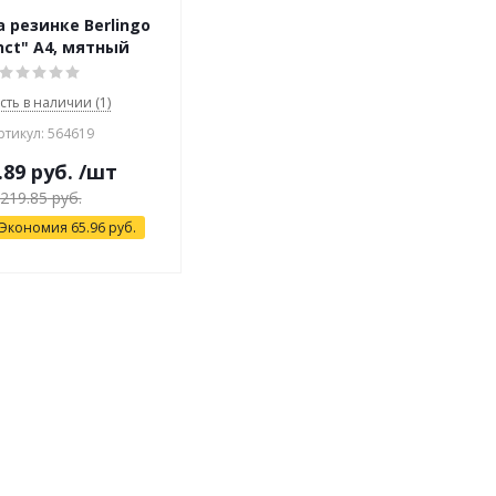
а резинке Berlingo
inct" А4, мятный
сть в наличии (1)
ртикул: 564619
.89
руб.
/шт
219.85
руб.
Экономия
65.96
руб.