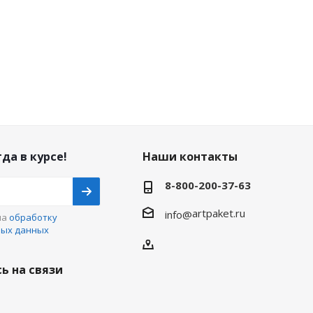
да в курсе!
Наши контакты
8-800-200-37-63
artpaket.ru
info@
на
обработку
ных данных
ь на связи