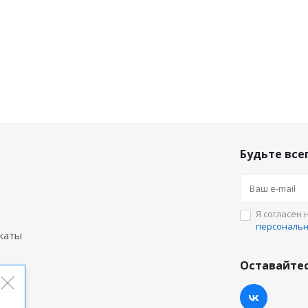
Будьте всег
Я согласен 
персональ
каты
Оставайтес