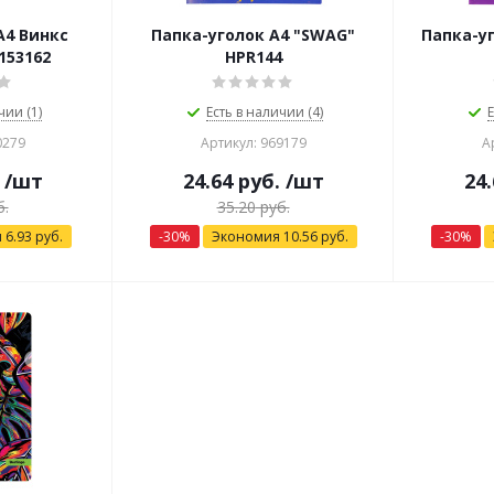
A4 Винкс
Папка-уголок А4 "SWAG"
Папка-уг
153162
HPR144
чии (1)
Есть в наличии (4)
Е
0279
Артикул: 969179
А
/шт
24.64
руб.
/шт
24.
.
35.20
руб.
я
6.93
руб.
-
30
%
Экономия
10.56
руб.
-
30
%