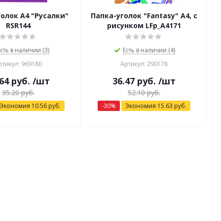
олок А4 "Русалки"
Папка-уголок "Fantasy" А4, с
RSR144
рисунком LFp_A4171
сть в наличии (3)
Есть в наличии (4)
ртикул: 969180
Артикул: 290178
64
руб.
/шт
36.47
руб.
/шт
35.20
руб.
52.10
руб.
Экономия
10.56
руб.
-
30
%
Экономия
15.63
руб.