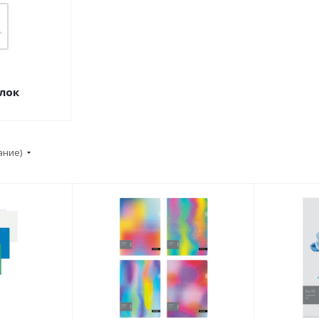
лок
ание)