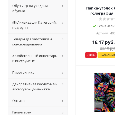
Обувь, ср-ва ухода за
Папка-уголок 
обувью
голография 
(!!!) Ликвидация Категорий,
Есть в нали
подгрупп
Артикул: 40
Товары для заготовки и
16.17
руб.
консервирования
23.10
руб
-
30
%
Экономи
Хозяйственный инвентарь
и инструмент
Пиротехника
Декоративная косметика и
аксессуары д/макияжа
Оптика
Галантерея