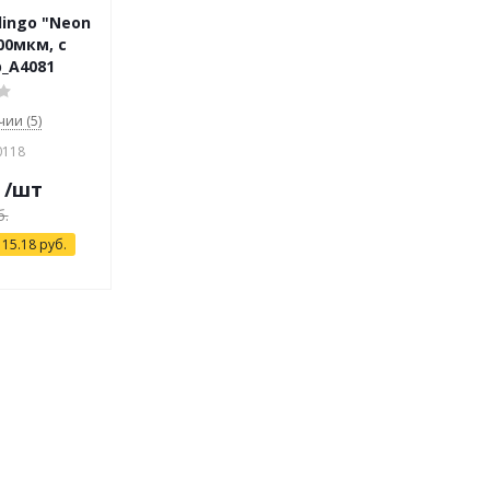
lingo "Neon
200мкм, с
_A4081
чии (5)
0118
/шт
.
я
15.18
руб.