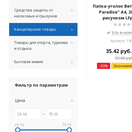
Папка-уголок Ber
Средства защиты от
Paradise" А4, 
насекомых и грызунов
рисунком LFp
Канцелярские товары
Есть в нали
Артикул: 19
Товары для спорта, туризма
и отдыха
35.42
руб.
50.60
руб
Бытовая химия
-
30
%
Экономи
Фильтр по параметрам
Цена
23.10
75.15