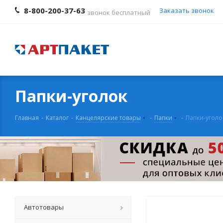
8-800-200-37-63
Заказать звонок
звонок бесплатный
Папки-уголок
Главная
-
Каталог
-
Канцелярские товары
-
Папки
-
Папки-уголо
Автотовары