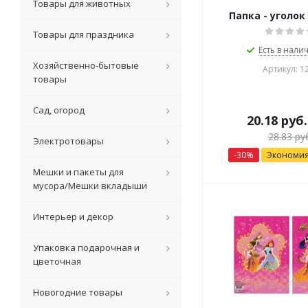
Товары для животных
Папка - уголок
Товары для праздника
Есть в налич
Хозяйственно-бытовые
Артикул: 1
товары
Сад, огород
20.18
руб.
28.83
руб
Электротовары
-
30
%
Экономи
Мешки и пакеты для
мусора/Мешки вкладыши
Интерьер и декор
Упаковка подарочная и
цветочная
Новогодние товары