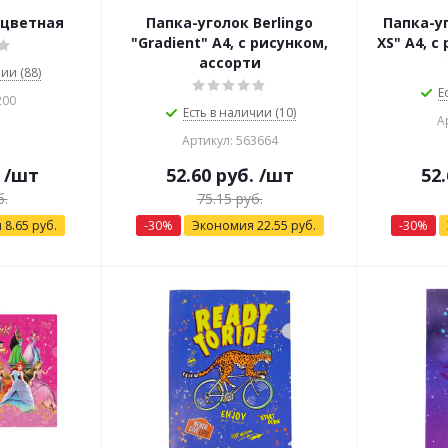
 цветная
Папка-уголок Berlingo
Папка-уг
"Gradient" A4, с рисунком,
XS" А4, с
ассорти
ии (88)
Е
200
Есть в наличии (10)
А
Артикул: 563664
/шт
52.60
руб.
/шт
52.
.
75.15
руб.
я
8.65
руб.
-
30
%
Экономия
22.55
руб.
-
30
%