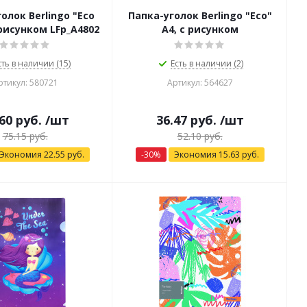
олок Berlingo "Eco
Папка-уголок Berlingo "Eco"
 рисунком LFp_A4802
А4, с рисунком
сть в наличии (15)
Есть в наличии (2)
ртикул: 580721
Артикул: 564627
60
руб.
/шт
36.47
руб.
/шт
75.15
руб.
52.10
руб.
Экономия
22.55
руб.
-
30
%
Экономия
15.63
руб.