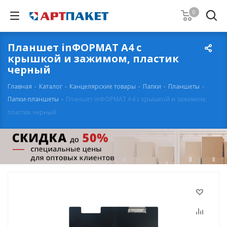
0
Планшет inФОРМАТ А4 с
крышкой и зажимом, пластик
черный
Главная
-
Каталог
-
Канцелярские товары
-
Папки
-
Планшеты
-
Папки-планшеты
-
Планшет inФОРМАТ А4 с крышкой и зажимом,
пластик черный