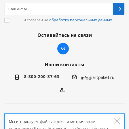
Я согласен на
обработку персональных данных
Оставайтесь на связи
Наши контакты
8-800-200-37-63
artpaket.ru
info@
2026 © Артпакет — интернет-магазин упаковочной
Мы используем файлы cookie и метрические
продукции
программы (Яндекс. Метрика) для сбора статистики